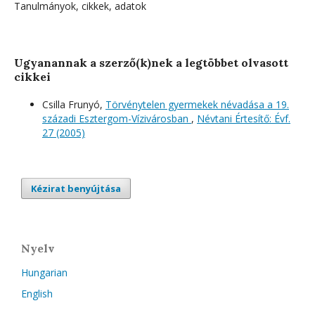
Tanulmányok, cikkek, adatok
Ugyanannak a szerző(k)nek a legtöbbet olvasott
cikkei
Csilla Frunyó,
Törvénytelen gyermekek névadása a 19.
századi Esztergom-Vízivárosban
,
Névtani Értesítő: Évf.
27 (2005)
Kézirat benyújtása
Nyelv
Hungarian
English