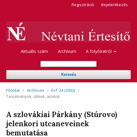
Regisztráció
Bejelentkezés
Aktuális szám
Archívum
A folyóiratról
Keresés
Főoldal
/
Archívum
/
Évf. 24 (2002)
/
Tanulmányok, cikkek, adatok
A szlovákiai Párkány (Stúrovo)
jelenkori utcaneveinek
bemutatása