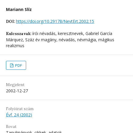
Mariann Slíz
https://doi.org/10.29178/NevtErt.2002.15
DOI:
írói névadás, keresztnevek, Gabriel García
Kulcsszavak:
Márquez, Száz év magány, névadás, névmágia, mágikus
realizmus
PDF
Megjelent
2002-12-27
Folyóirat szám
Évf. 24 (2002)
Rovat
Tanulmányok, cikkek, adatok