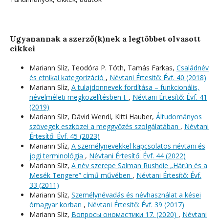
Ugyanannak a szerző(k)nek a legtöbbet olvasott
cikkei
Mariann Slíz, Teodóra P. Tóth, Tamás Farkas,
Családnév
és etnikai kategorizáció
,
Névtani Értesítő: Évf. 40 (2018)
Mariann Slíz,
A tulajdonnevek fordítása – funkcionális,
névelméleti megközelítésben I.
,
Névtani Értesítő: Évf. 41
(2019)
Mariann Slíz, Dávid Wendl, Kitti Hauber,
Áltudományos
szövegek eszközei a meggyőzés szolgálatában
,
Névtani
Értesítő: Évf. 45 (2023)
Mariann Slíz,
A személynevekkel kapcsolatos névtani és
jogi terminológia
,
Névtani Értesítő: Évf. 44 (2022)
Mariann Slíz,
A név szerepe Salman Rushdie „Hárún és a
Mesék Tengere” című művében
,
Névtani Értesítő: Évf.
33 (2011)
Mariann Slíz,
Személynévadás és névhasználat a kései
ómagyar korban
,
Névtani Értesítő: Évf. 39 (2017)
Mariann Slíz,
Вопросы oномастики 17. (2020)
,
Névtani