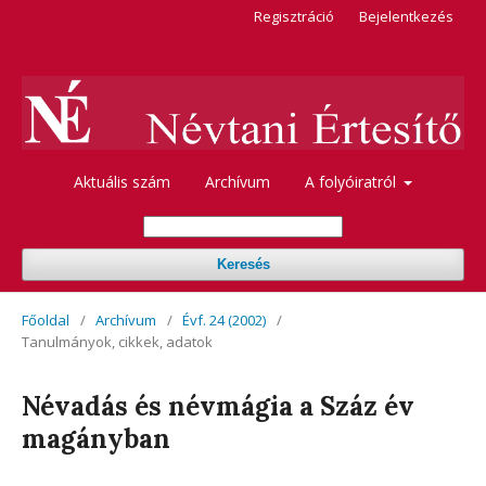
Regisztráció
Bejelentkezés
Aktuális szám
Archívum
A folyóiratról
Keresés
Főoldal
/
Archívum
/
Évf. 24 (2002)
/
Tanulmányok, cikkek, adatok
Névadás és névmágia a Száz év
magányban