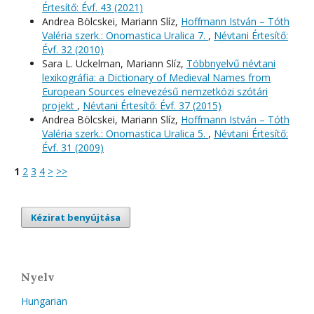
Értesítő: Évf. 43 (2021)
Andrea Bölcskei, Mariann Slíz,
Hoffmann István – Tóth
Valéria szerk.: Onomastica Uralica 7.
,
Névtani Értesítő:
Évf. 32 (2010)
Sara L. Uckelman, Mariann Slíz,
Többnyelvű névtani
lexikográfia: a Dictionary of Medieval Names from
European Sources elnevezésű nemzetközi szótári
projekt
,
Névtani Értesítő: Évf. 37 (2015)
Andrea Bölcskei, Mariann Slíz,
Hoffmann István – Tóth
Valéria szerk.: Onomastica Uralica 5.
,
Névtani Értesítő:
Évf. 31 (2009)
1
2
3
4
>
>>
Kézirat benyújtása
Nyelv
Hungarian