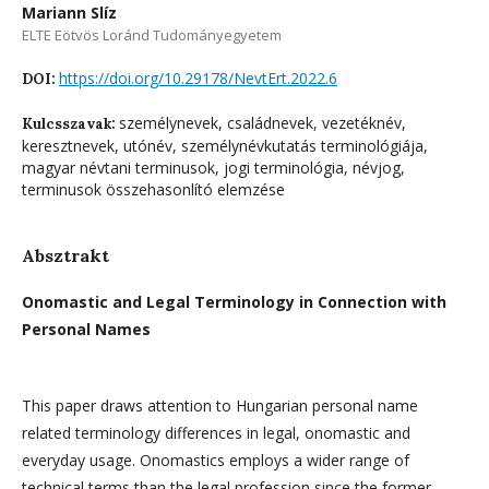
Mariann Slíz
ELTE Eötvös Loránd Tudományegyetem
https://doi.org/10.29178/NevtErt.2022.6
DOI:
személynevek, családnevek, vezetéknév,
Kulcsszavak:
keresztnevek, utónév, személynévkutatás terminológiája,
magyar névtani terminusok, jogi terminológia, névjog,
terminusok összehasonlító elemzése
Absztrakt
Onomastic and Legal Terminology in Connection with
Personal Names
This paper draws attention to Hungarian personal name
related terminology differences in legal, onomastic and
everyday usage. Onomastics employs a wider range of
technical terms than the legal profession since the former