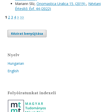
Mariann Slíz,
Onomastica Uralica 15. (2019)
,
Névtani
Értesítő: Évf. 44 (2022)
1
2
3
4
>
>>
Kézirat benyújtása
Nyelv
Hungarian
English
Folyóiratunkat indexeli