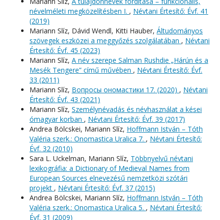
Mariann Slíz,
A tulajdonnevek fordítása – funkcionális,
névelméleti megközelítésben I.
,
Névtani Értesítő: Évf. 41
(2019)
Mariann Slíz, Dávid Wendl, Kitti Hauber,
Áltudományos
szövegek eszközei a meggyőzés szolgálatában
,
Névtani
Értesítő: Évf. 45 (2023)
Mariann Slíz,
A név szerepe Salman Rushdie „Hárún és a
Mesék Tengere” című művében
,
Névtani Értesítő: Évf.
33 (2011)
Mariann Slíz,
Вопросы oномастики 17. (2020)
,
Névtani
Értesítő: Évf. 43 (2021)
Mariann Slíz,
Személynévadás és névhasználat a kései
ómagyar korban
,
Névtani Értesítő: Évf. 39 (2017)
Andrea Bölcskei, Mariann Slíz,
Hoffmann István – Tóth
Valéria szerk.: Onomastica Uralica 7.
,
Névtani Értesítő:
Évf. 32 (2010)
Sara L. Uckelman, Mariann Slíz,
Többnyelvű névtani
lexikográfia: a Dictionary of Medieval Names from
European Sources elnevezésű nemzetközi szótári
projekt
,
Névtani Értesítő: Évf. 37 (2015)
Andrea Bölcskei, Mariann Slíz,
Hoffmann István – Tóth
Valéria szerk.: Onomastica Uralica 5.
,
Névtani Értesítő:
Évf. 31 (2009)