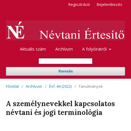
Regisztráció
Bejelentkezés
Aktuális szám
Archívum
A folyóiratról
Keresés
Főoldal
/
Archívum
/
Évf. 44 (2022)
/
Tanulmányok
A személynevekkel kapcsolatos
névtani és jogi terminológia