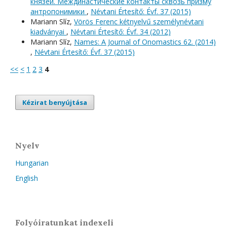
князей. Междинастические контакты сквозь призму
антропонимики
,
Névtani Értesítő: Évf. 37 (2015)
Mariann Slíz,
Vörös Ferenc kétnyelvű személynévtani
kiadványai
,
Névtani Értesítő: Évf. 34 (2012)
Mariann Slíz,
Names: A Journal of Onomastics 62. (2014)
,
Névtani Értesítő: Évf. 37 (2015)
<<
<
1
2
3
4
Kézirat benyújtása
Nyelv
Hungarian
English
Folyóiratunkat indexeli