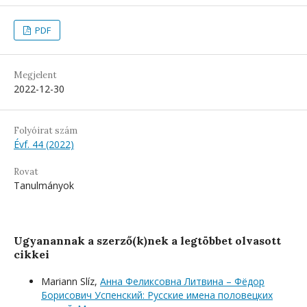
PDF
Megjelent
2022-12-30
Folyóirat szám
Évf. 44 (2022)
Rovat
Tanulmányok
Ugyanannak a szerző(k)nek a legtöbbet olvasott
cikkei
Mariann Slíz,
Анна Феликсовна Литвина – Фёдор
Борисович Успенский: Русские имена половецких