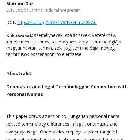
Mariann Slíz
ELTE Eötvös Loránd Tudományegyetem
https://doi.org/10.29178/NevtErt.2022.6
DOI:
személynevek, családnevek, vezetéknév,
Kulcsszavak:
keresztnevek, utónév, személynévkutatás terminológiája,
magyar névtani terminusok, jogi terminológia, névjog,
terminusok összehasonlító elemzése
Absztrakt
Onomastic and Legal Terminology in Connection with
Personal Names
This paper draws attention to Hungarian personal name
related terminology differences in legal, onomastic and
everyday usage. Onomastics employs a wider range of
technical terms than the legal profession since the former