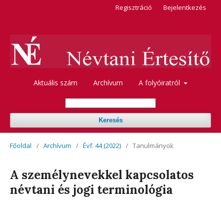
Regisztráció
Bejelentkezés
Aktuális szám
Archívum
A folyóiratról
Keresés
Főoldal
/
Archívum
/
Évf. 44 (2022)
/
Tanulmányok
A személynevekkel kapcsolatos
névtani és jogi terminológia