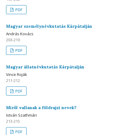
PDF
Magyar személynévkutatás Kárpátalján
András Kovács
203-210
PDF
Magyar állatnévkutatás Kárpátalján
Vince Roják
211-212
PDF
Miről vallanak a földrajzi nevek?
István Szathmári
213-215
PDF