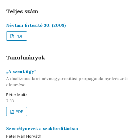
Teljes szám
Névtani Értesítő 30. (2008)
PDF
Tanulmányok
„A szent ügy”
A dualizmus kori névmagyarosítási propaganda nyelvészeti
elemzése
Péter Maitz
7-33
PDF
Személynevek a szakfordításban
Péter Iván Horváth