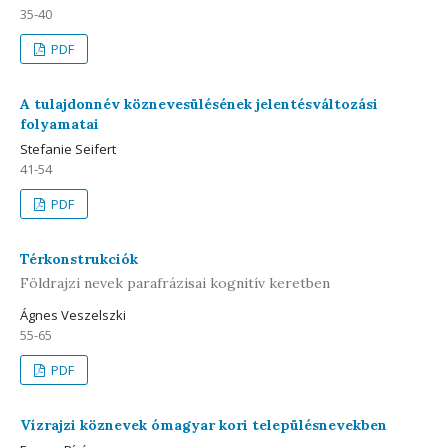
35-40
PDF
A tulajdonnév köznevesülésének jelentésváltozási
folyamatai
Stefanie Seifert
41-54
PDF
Térkonstrukciók
Földrajzi nevek parafrázisai kognitív keretben
Ágnes Veszelszki
55-65
PDF
Vízrajzi köznevek ómagyar kori településnevekben