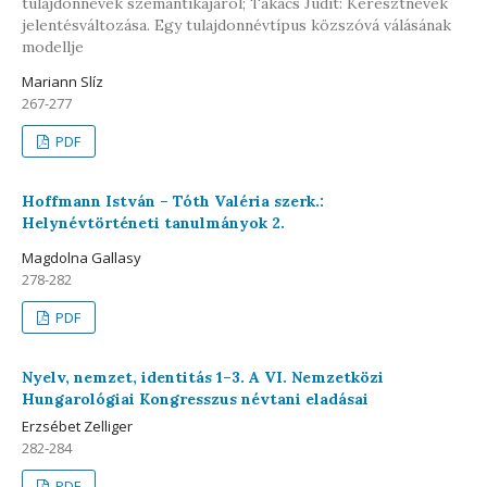
tulajdonnevek szemantikájáról; Takács Judit: Keresztnevek
jelentésváltozása. Egy tulajdonnévtípus közszóvá válásának
modellje
Mariann Slíz
267-277
PDF
Hoffmann István – Tóth Valéria szerk.:
Helynévtörténeti tanulmányok 2.
Magdolna Gallasy
278-282
PDF
Nyelv, nemzet, identitás 1–3. A VI. Nemzetközi
Hungarológiai Kongresszus névtani eladásai
Erzsébet Zelliger
282-284
PDF