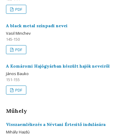
PDF
A black metal színpadi nevei
Vasil Minchev
145-150
PDF
A Komáromi Hajógyárban készült hajók neveiről
János Bauko
151-155
PDF
Műhely
Visszaemlékezés a Névtani Értesítő indulására
Mihály Hajdú