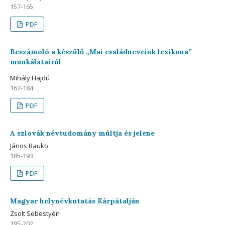
157-165
PDF
Beszámoló a készülő „Mai családneveink lexikona”
munkálatairól
Mihály Hajdú
167-184
PDF
A szlovák névtudomány múltja és jelene
János Bauko
185-193
PDF
Magyar helynévkutatás Kárpátalján
Zsolt Sebestyén
195-202