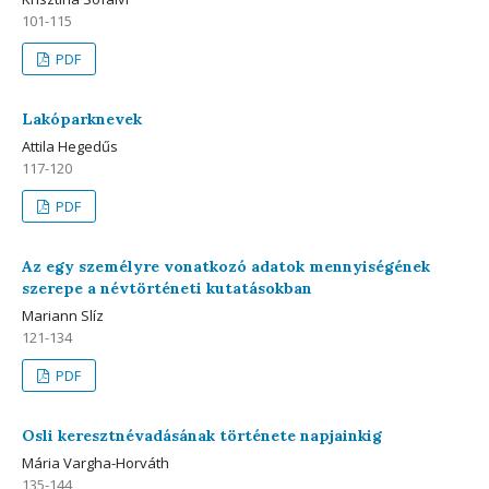
101-115
PDF
Lakóparknevek
Attila Hegedűs
117-120
PDF
Az egy személyre vonatkozó adatok mennyiségének
szerepe a névtörténeti kutatásokban
Mariann Slíz
121-134
PDF
Osli keresztnévadásának története napjainkig
Mária Vargha-Horváth
135-144