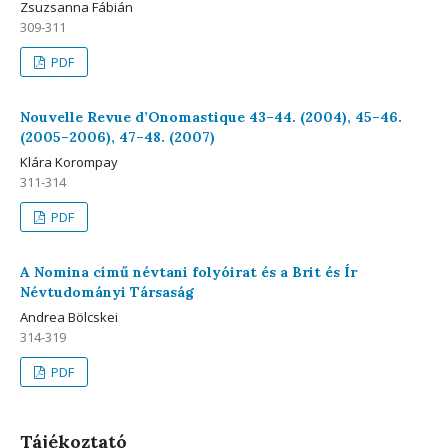
Zsuzsanna Fábián
309-311
PDF
Nouvelle Revue d’Onomastique 43–44. (2004), 45–46.
(2005–2006), 47–48. (2007)
Klára Korompay
311-314
PDF
A Nomina című névtani folyóirat és a Brit és Ír
Névtudományi Társaság
Andrea Bölcskei
314-319
PDF
Tájékoztató