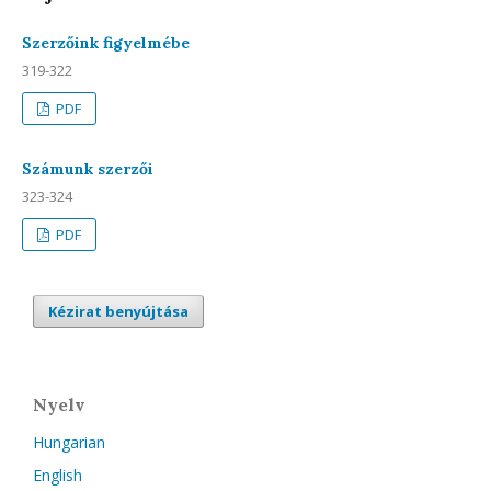
Szerzőink figyelmébe
319-322
PDF
Számunk szerzői
323-324
PDF
Kézirat benyújtása
Nyelv
Hungarian
English