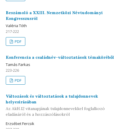
Beszámoló a XXIII. Nemzetközi Névtudományi
Kongresszusról
Valéria Tóth
217-222
PDF
Konferencia a családnév-változtatások témaköréből
Tamás Farkas
223-226
PDF
Változások és változtatások a tulajdonnevek
helyesírásában
Az AkH.12 vitanapjának tulajdonnevekkel foglalkozó
eladásáról és a hozzászólásokról
Erzsébet Fercsik