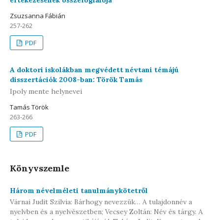
értekezésének összefoglalója
Zsuzsanna Fábián
257-262
PDF
A doktori iskolákban megvédett névtani témájú
disszertációk 2008-ban: Török Tamás
Ipoly mente helynevei
Tamás Török
263-266
PDF
Könyvszemle
Három névelméleti tanulmánykötetről
Várnai Judit Szilvia: Bárhogy nevezzük… A tulajdonnév a
nyelvben és a nyelvészetben; Vecsey Zoltán: Név és tárgy. A