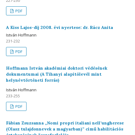
227-230
PDF
A Kiss Lajos-díj 2008. évi nyertese: dr. Rácz Anita
István Hoffmann
231-232
PDF
Hoffmann István akadémiai doktori védésének
dokumentumai (A Tihanyi alapítólevél mint
helynévtörténeti forrás)
István Hoffmann
233-255
PDF
Fábian Zsuzsanna „Nomi propri italiani nell’ungherese
(Olasz tulajdonnevek a magyarban)” című habilitációs