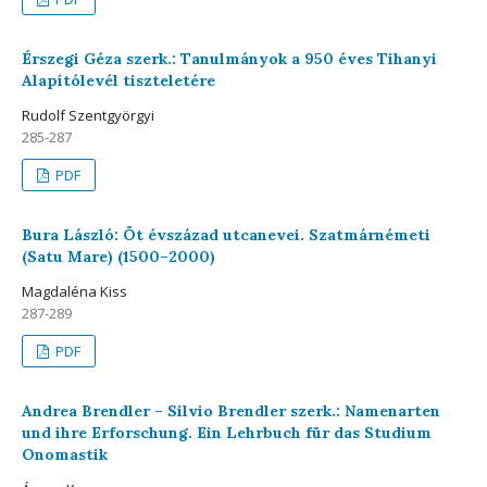
Érszegi Géza szerk.: Tanulmányok a 950 éves Tihanyi
Alapítólevél tiszteletére
Rudolf Szentgyörgyi
285-287
PDF
Bura László: Öt évszázad utcanevei. Szatmárnémeti
(Satu Mare) (1500–2000)
Magdaléna Kiss
287-289
PDF
Andrea Brendler – Silvio Brendler szerk.: Namenarten
und ihre Erforschung. Ein Lehrbuch für das Studium
Onomastik