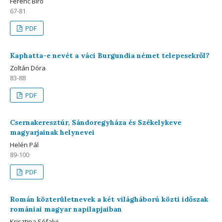
Ferenc Bíró
67-81
PDF
Kaphatta-e nevét a váci Burgundia német telepesekről?
Zoltán Dóra
83-88
PDF
Csernakeresztúr, Sándoregyháza és Székelykeve
magyarjainak helynevei
Helén Pál
89-100
PDF
Román közterületnevek a két világháború közti időszak
romániai magyar napilapjaiban
Krisztina Sófalvi