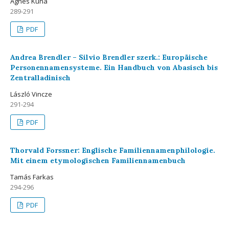
Ágnes Kuna
289-291
PDF
Andrea Brendler – Silvio Brendler szerk.: Europäische
Personennamensysteme. Ein Handbuch von Abasisch bis
Zentralladinisch
László Vincze
291-294
PDF
Thorvald Forssner: Englische Familiennamenphilologie.
Mit einem etymologischen Familiennamenbuch
Tamás Farkas
294-296
PDF