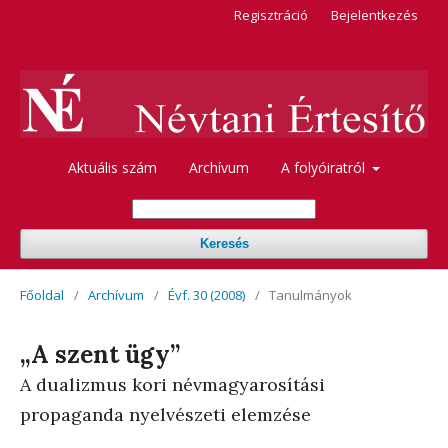
Regisztráció
Bejelentkezés
Aktuális szám
Archívum
A folyóiratról
Keresés
Főoldal
/
Archívum
/
Évf. 30 (2008)
/
Tanulmányok
„A szent ügy”
A dualizmus kori névmagyarosítási
propaganda nyelvészeti elemzése