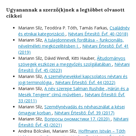
Ugyanannak a szerző(k)nek a legtöbbet olvasott
cikkei
Mariann Slíz, Teodóra P. Tóth, Tamás Farkas,
Családnév
és etnikai kategorizáció
,
Névtani Értesítő: Évf. 40 (2018)
Mariann Slíz,
A tulajdonnevek fordítása – funkcionális,
névelméleti megközelítésben I.
,
Névtani Értesítő: Évf. 41
(2019)
Mariann Slíz, Dávid Wendl, Kitti Hauber,
Áltudományos
szövegek eszközei a meggyőzés szolgálatában
,
Névtani
Értesítő: Évf. 45 (2023)
Mariann Slíz,
A személynevekkel kapcsolatos névtani és
jogi terminológia
,
Névtani Értesítő: Évf. 44 (2022)
Mariann Slíz,
A név szerepe Salman Rushdie „Hárún és a
Mesék Tengere” című művében
,
Névtani Értesítő: Évf.
33 (2011)
Mariann Slíz,
Személynévadás és névhasználat a kései
ómagyar korban
,
Névtani Értesítő: Évf. 39 (2017)
Mariann Slíz,
Вопросы oномастики 17. (2020)
,
Névtani
Értesítő: Évf. 43 (2021)
Andrea Bölcskei, Mariann Slíz,
Hoffmann István – Tóth