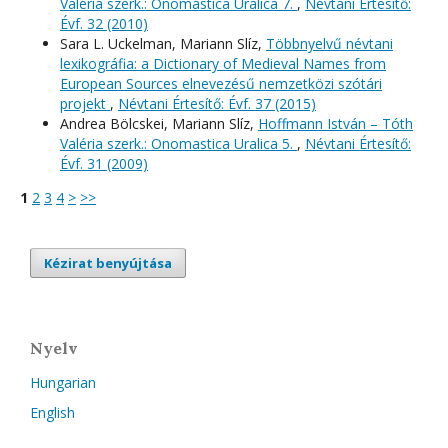
Valéria szerk.: Onomastica Uralica 7.
,
Névtani Értesítő:
Évf. 32 (2010)
Sara L. Uckelman, Mariann Slíz,
Többnyelvű névtani
lexikográfia: a Dictionary of Medieval Names from
European Sources elnevezésű nemzetközi szótári
projekt
,
Névtani Értesítő: Évf. 37 (2015)
Andrea Bölcskei, Mariann Slíz,
Hoffmann István – Tóth
Valéria szerk.: Onomastica Uralica 5.
,
Névtani Értesítő:
Évf. 31 (2009)
1
2
3
4
>
>>
Kézirat benyújtása
Nyelv
Hungarian
English