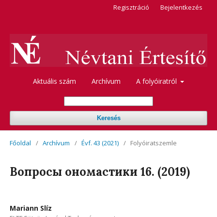
Regisztráció
Bejelentkezés
Aktuális szám
Archívum
A folyóiratról
Keresés
Főoldal
/
Archívum
/
Évf. 43 (2021)
/
Folyóiratszemle
Вопросы oномастики 16. (2019)
Mariann Slíz