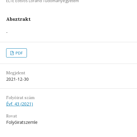
ELTE Eötvös Loránd Tudományegyetem
Absztrakt
-
PDF
Megjelent
2021-12-30
Folyóirat szám
Évf. 43 (2021)
Rovat
Folyóiratszemle