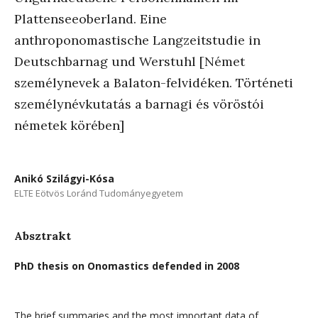
Plattenseeoberland. Eine
anthroponomastische Langzeitstudie in
Deutschbarnag und Werstuhl [Német
személynevek a Balaton-felvidéken. Történeti
személynévkutatás a barnagi és vöröstói
németek körében]
Anikó Szilágyi-Kósa
ELTE Eötvös Loránd Tudományegyetem
Absztrakt
PhD thesis on Onomastics defended in 2008
The brief summaries and the most important data of