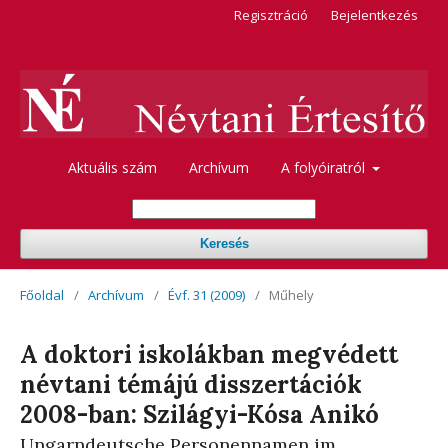
Regisztráció
Bejelentkezés
Aktuális szám
Archívum
A folyóiratról
Keresés
Főoldal
/
Archívum
/
Évf. 31 (2009)
/
Műhely
A doktori iskolákban megvédett
névtani témájú disszertációk
2008-ban: Szilágyi-Kósa Anikó
Ungarndeutsche Personennamen im