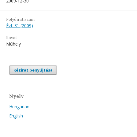
2009-12-30
Folyóirat szám
Évf. 31 (2009)
Rovat
Műhely
Kézirat benyújtása
Nyelv
Hungarian
English