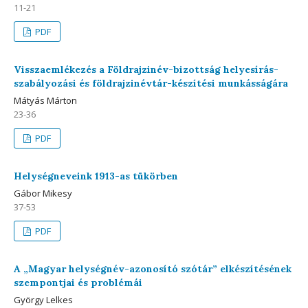
11-21
PDF
Visszaemlékezés a Földrajzinév-bizottság helyesírás-
szabályozási és földrajzinévtár-készítési munkásságára
Mátyás Márton
23-36
PDF
Helységneveink 1913-as tükörben
Gábor Mikesy
37-53
PDF
A „Magyar helységnév-azonosító szótár” elkészítésének
szempontjai és problémái
György Lelkes