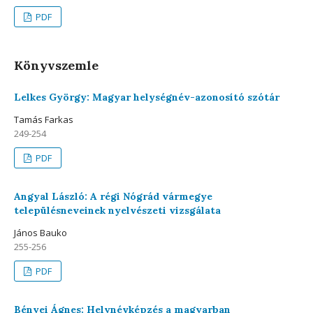
PDF
Könyvszemle
Lelkes György: Magyar helységnév-azonosító szótár
Tamás Farkas
249-254
PDF
Angyal László: A régi Nógrád vármegye
településneveinek nyelvészeti vizsgálata
János Bauko
255-256
PDF
Bényei Ágnes: Helynévképzés a magyarban