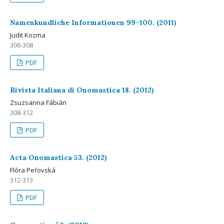
Namenkundliche Informationen 99–100. (2011)
Judit Kozma
306-308
PDF
Rivista Italiana di Onomastica 18. (2012)
Zsuzsanna Fábián
308-312
PDF
Acta Onomastica 53. (2012)
Flóra Peťovská
312-313
PDF