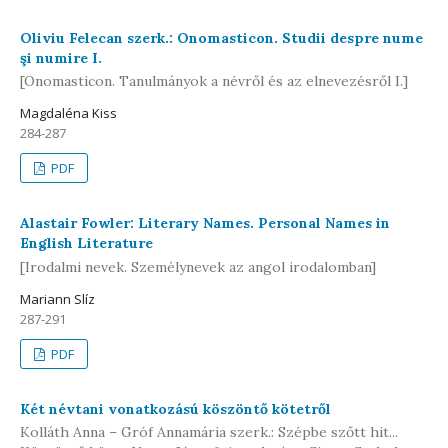
Oliviu Felecan szerk.: Onomasticon. Studii despre nume
şi numire I.
[Onomasticon. Tanulmányok a névről és az elnevezésről I.]
Magdaléna Kiss
284-287
PDF
Alastair Fowler: Literary Names. Personal Names in
English Literature
[Irodalmi nevek. Személynevek az angol irodalomban]
Mariann Slíz
287-291
PDF
Két névtani vonatkozású köszöntő kötetről
Kolláth Anna – Gróf Annamária szerk.: Szépbe szőtt hit...