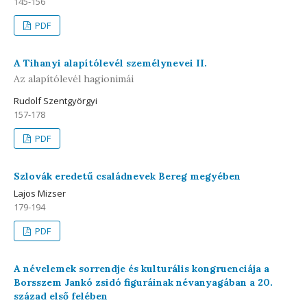
145-156
PDF
A Tihanyi alapítólevél személynevei II.
Az alapítólevél hagionimái
Rudolf Szentgyörgyi
157-178
PDF
Szlovák eredetű családnevek Bereg megyében
Lajos Mizser
179-194
PDF
A névelemek sorrendje és kulturális kongruenciája a
Borsszem Jankó zsidó figuráinak névanyagában a 20.
század első felében