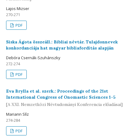
Lajos Mizser
270-271
PDF
Siska Ágota összeáll.: Bibliai névtár. Tulajdonnevek
konkordanciája hat magyar bibliafordítás alapján
Debóra Csernák-Szuhánszky
272-274
PDF
Eva Brylla et al. szerk.: Proceedings of the 21st
International Congress of Onomastic Sciences 1–5
[A XXI. Nemzetközi Névtudományi Konferencia előadásai]
Mariann Slíz
274-284
PDF