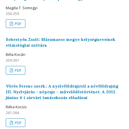
Magda T. Somogyi
256-259
PDF
Sebestyén Zsolt: Máramaros megye helységneveinek
etimológiai szótára
Béla Kocán
259-261
PDF
Vörös Ferenc szerk.: A nyelvföldrajztól a névföldrajzig
III. Nyelvjárás – néprajz – művelődéstörténet. A 2012.
június 4-i sárvári tanácskozás előadásai
Réka Kocsis
261-264
PDF