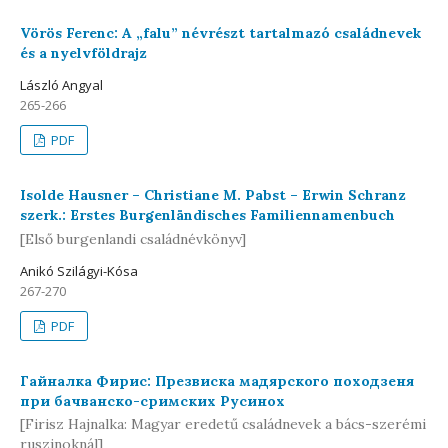
Vörös Ferenc: A „falu” névrészt tartalmazó családnevek
és a nyelvföldrajz
László Angyal
265-266
PDF
Isolde Hausner – Christiane M. Pabst – Erwin Schranz
szerk.: Erstes Burgenländisches Familiennamenbuch
[Első burgenlandi családnévkönyv]
Anikó Szilágyi-Kósa
267-270
PDF
Гайналка Фирис: Презвиска мадярского походзеня
при бачванско-сримских Русинох
[Firisz Hajnalka: Magyar eredetű családnevek a bács-szerémi
ruszinoknál]