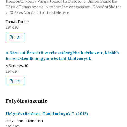
Köszöntő könyv Varga József tiszteletére; Simon Szabolcs –
Török Tamás szerk.: A tudomány vonzásában. Köszöntőkötet
a 70 éves Vörös Ottó tiszteletére
Tamás Farkas
291-293
PDF
A Névtani Értesítő szerkesztőségébe beérkezett, később
ismertetendő magyar névtani kiadványok
A Szerkesztő
294-294
PDF
Folyóiratszemle
Helynévtörténeti Tanulmányok 7. (2012)
Helga Anna Haindrich
295-297