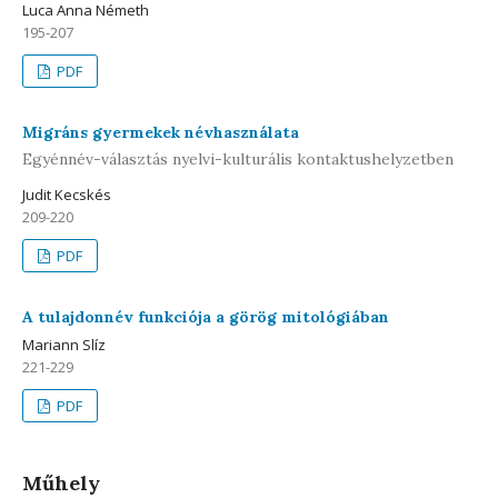
Luca Anna Németh
195-207
PDF
Migráns gyermekek névhasználata
Egyénnév-választás nyelvi-kulturális kontaktushelyzetben
Judit Kecskés
209-220
PDF
A tulajdonnév funkciója a görög mitológiában
Mariann Slíz
221-229
PDF
Műhely