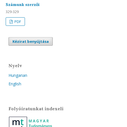
Számunk szerzői
329-329
PDF
Kézirat benyújtása
Nyelv
Hungarian
English
Folyóiratunkat indexeli