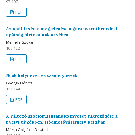
97-107
PDF
Az apát lexéma megjelenése a garamszentbenedeki
apátság birtokainak nevében
Melinda Szőke
109-122
PDF
Noak helynevek és személynevek
György Dénes
123-144
PDF
A változó szociokulturális környezet tükröződése a
nyelvi tájképben, Hódmezővásárhely példáján
Márta Galgóczi-Deutsch