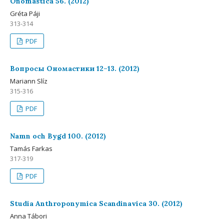
Onomastica 56. (2012)
Gréta Páji
313-314
PDF
Вопросы Ономастики 12–13. (2012)
Mariann Slíz
315-316
PDF
Namn och Bygd 100. (2012)
Tamás Farkas
317-319
PDF
Studia Anthroponymica Scandinavica 30. (2012)
Anna Tábori