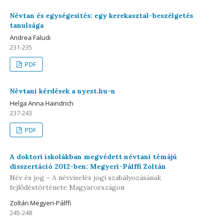
Névtan és egységesítés: egy kerekasztal-beszélgetés
tanulsága
Andrea Faludi
231-235
PDF
Névtani kérdések a nyest.hu-n
Helga Anna Haindrich
237-243
PDF
A doktori iskolákban megvédett névtani témájú
disszertáció 2012-ben: Megyeri-Pálffi Zoltán
Név és jog – A névviselés jogi szabályozásának
fejlődéstörténete Magyarországon
Zoltán Megyeri-Pálffi
245-248