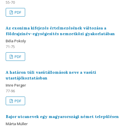
55-70
PDF
Az exonima kifejezés értelmezésének változása a
földrajzinév-egységesítés nemzetközi gyakorlatában
Béla Pokoly
71-75
PDF
A határon túli vasútállomások neve a vasúti
utastájékoztatásban
Imre Perger
77-96
PDF
Bajor utcanevek egy magyarországi német településen
Márta Müller