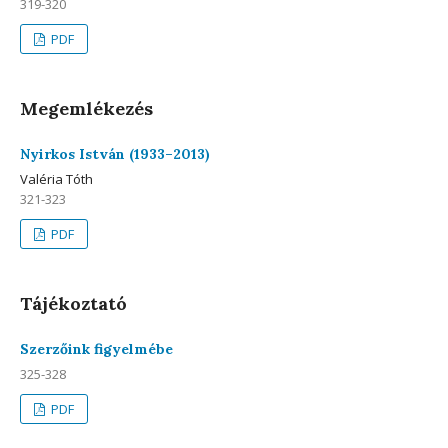
319-320
PDF
Megemlékezés
Nyirkos István (1933–2013)
Valéria Tóth
321-323
PDF
Tájékoztató
Szerzőink figyelmébe
325-328
PDF