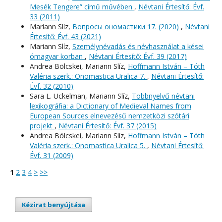
Mesék Tengere” című művében
,
Névtani Értesítő: Évf.
33 (2011)
Mariann Slíz,
Вопросы oномастики 17. (2020)
,
Névtani
Értesítő: Évf. 43 (2021)
Mariann Slíz,
Személynévadás és névhasználat a kései
ómagyar korban
,
Névtani Értesítő: Évf. 39 (2017)
Andrea Bölcskei, Mariann Slíz,
Hoffmann István – Tóth
Valéria szerk.: Onomastica Uralica 7.
,
Névtani Értesítő:
Évf. 32 (2010)
Sara L. Uckelman, Mariann Slíz,
Többnyelvű névtani
lexikográfia: a Dictionary of Medieval Names from
European Sources elnevezésű nemzetközi szótári
projekt
,
Névtani Értesítő: Évf. 37 (2015)
Andrea Bölcskei, Mariann Slíz,
Hoffmann István – Tóth
Valéria szerk.: Onomastica Uralica 5.
,
Névtani Értesítő:
Évf. 31 (2009)
1
2
3
4
>
>>
Kézirat benyújtása