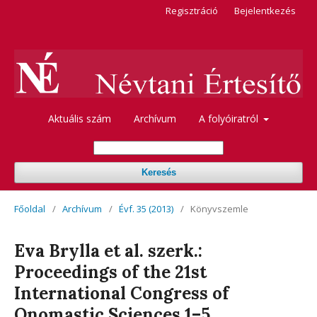
Regisztráció
Bejelentkezés
Aktuális szám
Archívum
A folyóiratról
Keresés
Főoldal
/
Archívum
/
Évf. 35 (2013)
/
Könyvszemle
Eva Brylla et al. szerk.:
Proceedings of the 21st
International Congress of
Onomastic Sciences 1–5