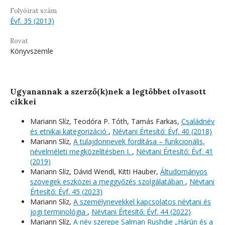
Folyóirat szám
Évf. 35 (2013)
Rovat
Könyvszemle
Ugyanannak a szerző(k)nek a legtöbbet olvasott
cikkei
Mariann Slíz, Teodóra P. Tóth, Tamás Farkas,
Családnév
és etnikai kategorizáció
,
Névtani Értesítő: Évf. 40 (2018)
Mariann Slíz,
A tulajdonnevek fordítása – funkcionális,
névelméleti megközelítésben I.
,
Névtani Értesítő: Évf. 41
(2019)
Mariann Slíz, Dávid Wendl, Kitti Hauber,
Áltudományos
szövegek eszközei a meggyőzés szolgálatában
,
Névtani
Értesítő: Évf. 45 (2023)
Mariann Slíz,
A személynevekkel kapcsolatos névtani és
jogi terminológia
,
Névtani Értesítő: Évf. 44 (2022)
Mariann Slíz,
A név szerepe Salman Rushdie „Hárún és a