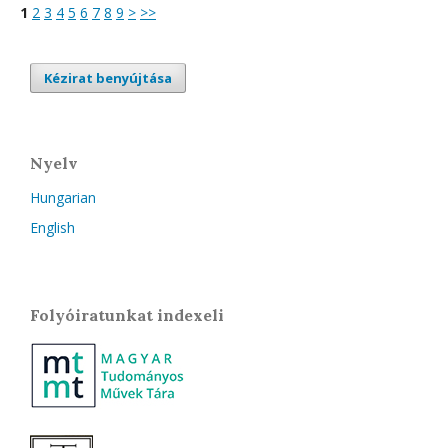
1
2
3
4
5
6
7
8
9
>
>>
Kézirat benyújtása
Nyelv
Hungarian
English
Folyóiratunkat indexeli