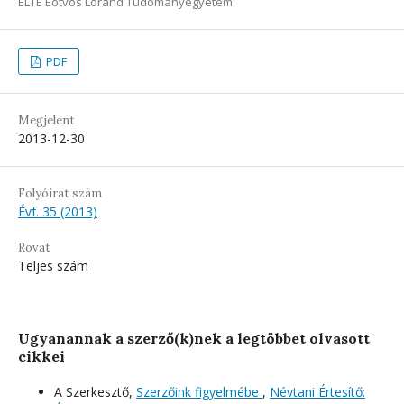
ELTE Eötvös Loránd Tudományegyetem
PDF
Megjelent
2013-12-30
Folyóirat szám
Évf. 35 (2013)
Rovat
Teljes szám
Ugyanannak a szerző(k)nek a legtöbbet olvasott
cikkei
A Szerkesztő,
Szerzőink figyelmébe
,
Névtani Értesítő: