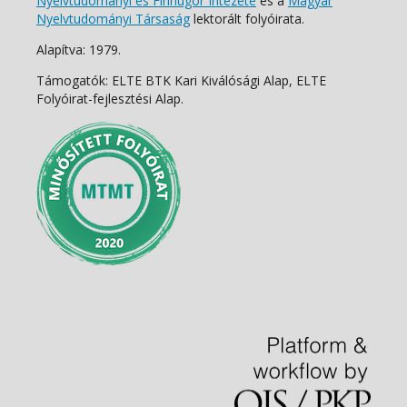
Nyelvtudományi és Finnugor Intézete
és a
Magyar
Nyelvtudományi Társaság
lektorált folyóirata.
Alapítva: 1979.
Támogatók: ELTE BTK Kari Kiválósági Alap, ELTE
Folyóirat-fejlesztési Alap.