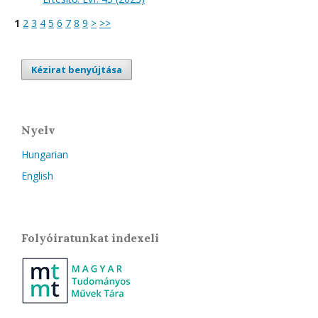
1
2
3
4
5
6
7
8
9
>
>>
Kézirat benyújtása
Nyelv
Hungarian
English
Folyóiratunkat indexeli