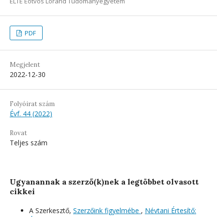
ELTE Eötvös Loránd Tudományegyetem
PDF
Megjelent
2022-12-30
Folyóirat szám
Évf. 44 (2022)
Rovat
Teljes szám
Ugyanannak a szerző(k)nek a legtöbbet olvasott
cikkei
A Szerkesztő,
Szerzőink figyelmébe
,
Névtani Értesítő: