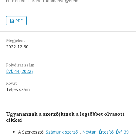
ELTE Eötvös Loránd Tudományegyetem
PDF
Megjelent
2022-12-30
Folyóirat szám
Évf. 44 (2022)
Rovat
Teljes szám
Ugyanannak a szerző(k)nek a legtöbbet olvasott
cikkei
A Szerkesztő,
Számunk szerzői
,
Névtani Értesítő: Évf. 39