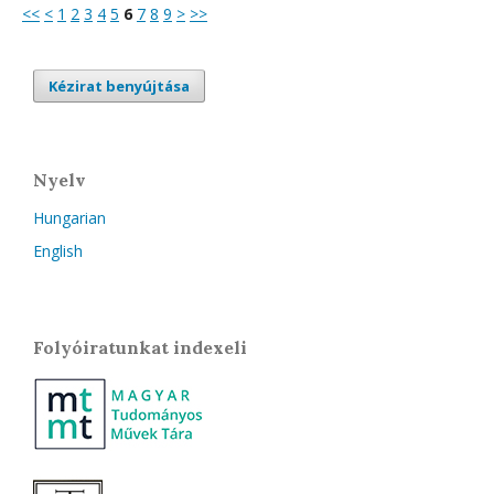
<<
<
1
2
3
4
5
6
7
8
9
>
>>
Kézirat benyújtása
Nyelv
Hungarian
English
Folyóiratunkat indexeli