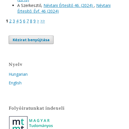
A Szerkesztő,
Névtani Értesítő 46. (2024)
,
Névtani
Értesítő: Évf. 46 (2024)
1
2
3
4
5
6
7
8
9
>
>>
Kézirat benyújtása
Nyelv
Hungarian
English
Folyóiratunkat indexeli