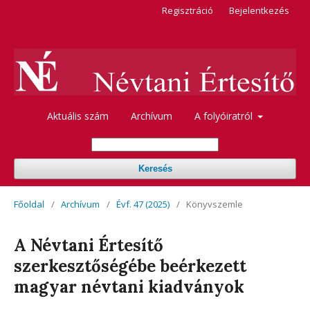
Regisztráció
Bejelentkezés
Aktuális szám
Archívum
A folyóiratról
Keresés
Főoldal
/
Archívum
/
Évf. 47 (2025)
/
Könyvszemle
A Névtani Értesítő
szerkesztőségébe beérkezett
magyar névtani kiadványok