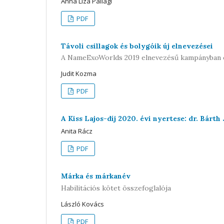
Anna Liza Pallagi
PDF
Távoli csillagok és bolygóik új elnevezései
A NameExoWorlds 2019 elnevezésű kampányban 
Judit Kozma
PDF
A Kiss Lajos-díj 2020. évi nyertese: dr. Bárth
Anita Rácz
PDF
Márka és márkanév
Habilitációs kötet összefoglalója
László Kovács
PDF