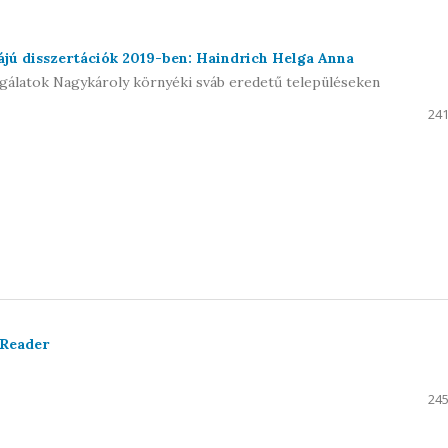
jú disszertációk 2019-ben: Haindrich Helga Anna
gálatok Nagykároly környéki sváb eredetű településeken
241
 Reader
245