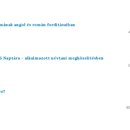
ának angol és román fordításaiban
dó Naptára – alkalmazott névtani megközelítésben
cs?
85