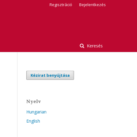
Regisztráció
Bejelentkezés
Keresés
Kézirat benyújtása
Nyelv
Hungarian
English