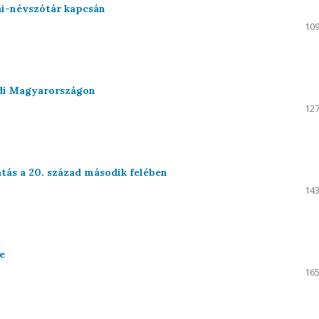
ai-névszótár kapcsán
109
zadi Magyarországon
127
ás a 20. század második felében
143
e
165