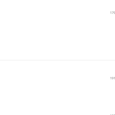
179
191