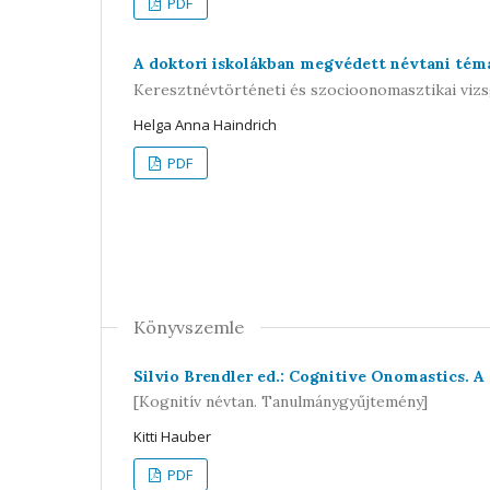
PDF
A doktori iskolákban megvédett névtani témá
Keresztnévtörténeti és szocioonomasztikai vizs
Helga Anna Haindrich
PDF
Könyvszemle
Silvio Brendler ed.: Cognitive Onomastics. A
[Kognitív névtan. Tanulmánygyűjtemény]
Kitti Hauber
PDF