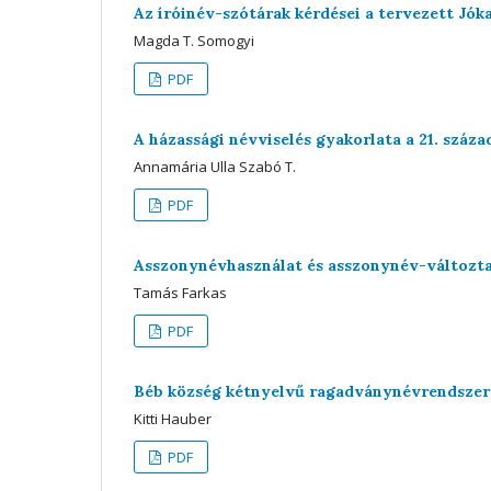
Az íróinév-szótárak kérdései a tervezett Jók
Magda T. Somogyi
PDF
A házassági névviselés gyakorlata a 21. szá
Annamária Ulla Szabó T.
PDF
Asszonynévhasználat és asszonynév-változtat
Tamás Farkas
PDF
Béb község kétnyelvű ragadványnévrendszer
Kitti Hauber
PDF