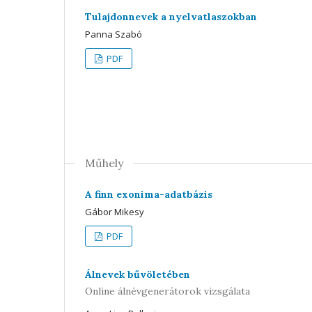
Tulajdonnevek a nyelvatlaszokban
Panna Szabó
PDF
Műhely
A finn exonima-adatbázis
Gábor Mikesy
PDF
Álnevek bűvöletében
Online álnévgenerátorok vizsgálata