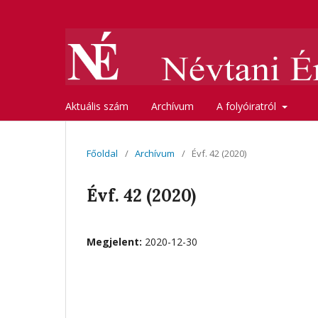
Aktuális szám
Archívum
A folyóiratról
Főoldal
/
Archívum
/
Évf. 42 (2020)
Évf. 42 (2020)
Megjelent:
2020-12-30