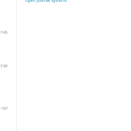
Open Journal Systems
47-65
67-83
-107