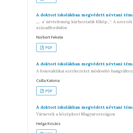
A doktori iskolákban megvédett névtani témá
„... a’ névtelenség kárhoztatik főkép...”: A szerz
századfordulón
Norbert Fekete
PDF
A doktori iskolákban megvédett névtani témá
A fonotaktikai szerkezetet módosító hangválto
Csilla Katona
PDF
A doktori iskolákban megvédett névtani témá
Várnevek a középkori Magyarországon
Helga Kovács