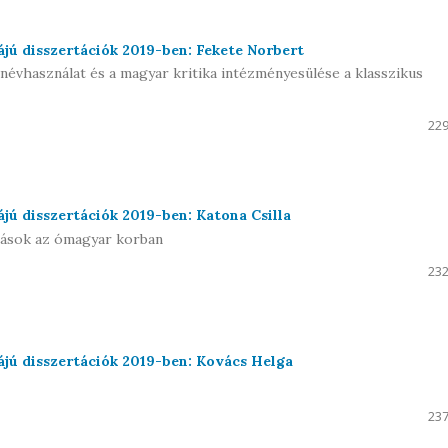
jú disszertációk 2019-ben: Fekete Norbert
ői névhasználat és a magyar kritika intézményesülése a klasszikus
229
jú disszertációk 2019-ben: Katona Csilla
zások az ómagyar korban
232
jú disszertációk 2019-ben: Kovács Helga
237