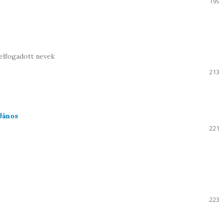
199
elfogadott nevek
213
 János
221
223