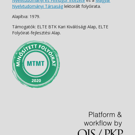
Nyelvtudományi és Finnugor Intézete
és a
Magyar
Nyelvtudományi Társaság
lektorált folyóirata.
Alapítva: 1979.
Támogatók: ELTE BTK Kari Kiválósági Alap, ELTE
Folyóirat-fejlesztési Alap.