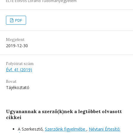
ELTE Eötvös Loránd Tudományegyetem
PDF
Megjelent
2019-12-30
Folyóirat szám
Évf. 41 (2019)
Rovat
Tájékoztató
Ugyanannak a szerző(k)nek a legtöbbet olvasott
cikkei
A Szerkesztő,
Szerzőink figyelmébe
,
Névtani Értesítő: