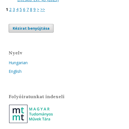
1
2
3
4
5
6
7
8
9
>
>>
Kézirat benyújtása
Nyelv
Hungarian
English
Folyóiratunkat indexeli