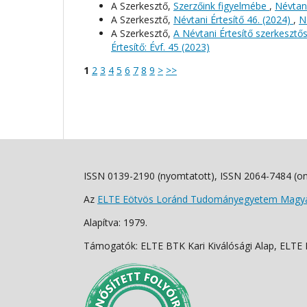
A Szerkesztő,
Szerzőink figyelmébe
,
Névtani
A Szerkesztő,
Névtani Értesítő 46. (2024)
,
N
A Szerkesztő,
A Névtani Értesítő szerkeszt
Értesítő: Évf. 45 (2023)
1
2
3
4
5
6
7
8
9
>
>>
ISSN 0139-2190 (nyomtatott), ISSN 2064-7484 (on
Az
ELTE Eötvös Loránd Tudományegyetem Magyar
Alapítva: 1979.
Támogatók: ELTE BTK Kari Kiválósági Alap, ELTE Fo