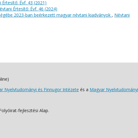
 Értesítő: Évf. 43 (2021)
évtani Értesítő: Évf. 46 (2024)
őségébe 2023-ban beérkezett magyar névtani kiadványok
,
Névtani
line)
 Nyelvtudományi és Finnugor Intézete
és a
Magyar Nyelvtudományi
lyóirat-fejlesztési Alap.