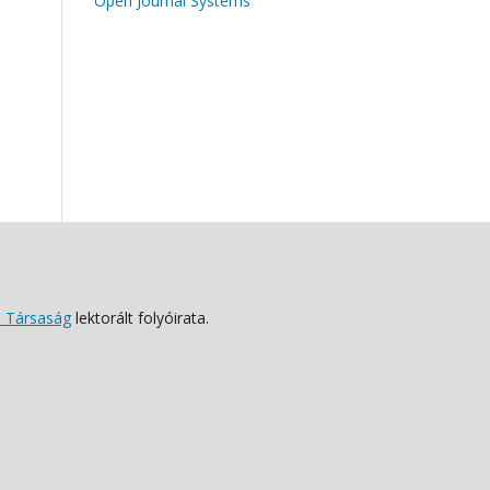
Open Journal Systems
 Társaság
lektorált folyóirata.