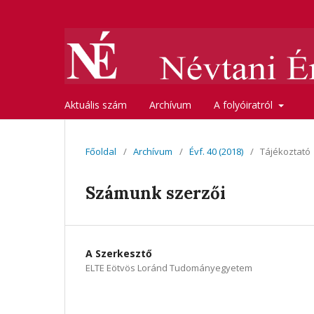
Aktuális szám
Archívum
A folyóiratról
Főoldal
/
Archívum
/
Évf. 40 (2018)
/
Tájékoztató
Számunk szerzői
A Szerkesztő
ELTE Eötvös Loránd Tudományegyetem