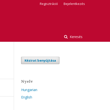
Regisztráció
Bejelentkezés
Keresés
Kézirat benyújtása
Nyelv
Hungarian
English