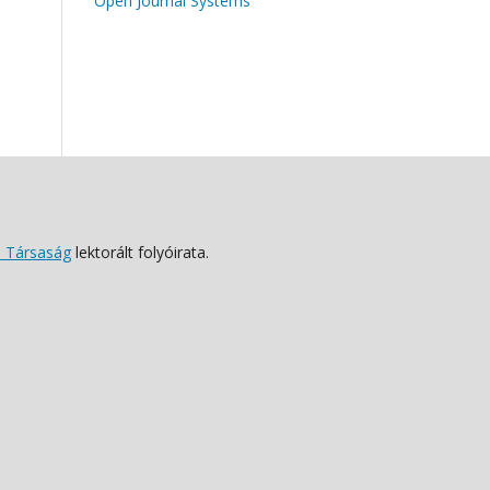
Open Journal Systems
 Társaság
lektorált folyóirata.