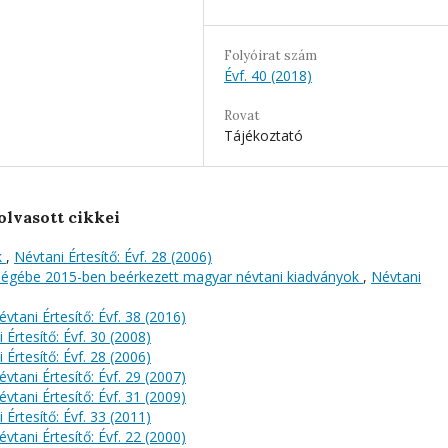
Folyóirat szám
Évf. 40 (2018)
Rovat
Tájékoztató
olvasott cikkei
k
,
Névtani Értesítő: Évf. 28 (2006)
őségébe 2015-ben beérkezett magyar névtani kiadványok
,
Névtani
évtani Értesítő: Évf. 38 (2016)
 Értesítő: Évf. 30 (2008)
 Értesítő: Évf. 28 (2006)
évtani Értesítő: Évf. 29 (2007)
évtani Értesítő: Évf. 31 (2009)
 Értesítő: Évf. 33 (2011)
évtani Értesítő: Évf. 22 (2000)