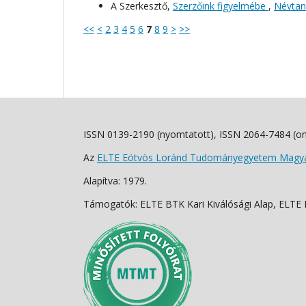
A Szerkesztő,
Szerzőink figyelmébe
,
Névtani
<<
<
2
3
4
5
6
7
8
9
>
>>
ISSN 0139-2190 (nyomtatott), ISSN 2064-7484 (on
Az
ELTE Eötvös Loránd Tudományegyetem Magyar
Alapítva: 1979.
Támogatók: ELTE BTK Kari Kiválósági Alap, ELTE Fo