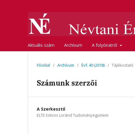
Aktuális szám
Archívum
A folyóiratról
Főoldal
/
Archívum
/
Évf. 40 (2018)
/
Tájékoztató
Számunk szerzői
A Szerkesztő
ELTE Eötvös Loránd Tudományegyetem