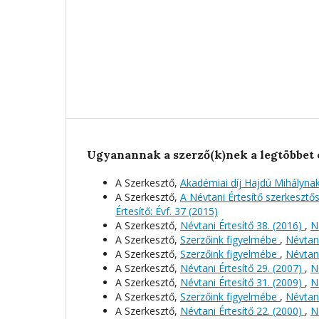
Ugyanannak a szerző(k)nek a legtöbbet 
A Szerkesztő,
Akadémiai díj Hajdú Mihályna
A Szerkesztő,
A Névtani Értesítő szerkeszt
Értesítő: Évf. 37 (2015)
A Szerkesztő,
Névtani Értesítő 38. (2016)
,
N
A Szerkesztő,
Szerzőink figyelmébe
,
Névtani
A Szerkesztő,
Szerzőink figyelmébe
,
Névtani
A Szerkesztő,
Névtani Értesítő 29. (2007)
,
N
A Szerkesztő,
Névtani Értesítő 31. (2009)
,
N
A Szerkesztő,
Szerzőink figyelmébe
,
Névtani
A Szerkesztő,
Névtani Értesítő 22. (2000)
,
N