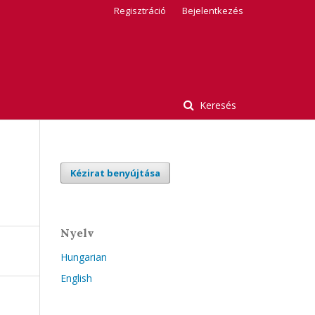
Regisztráció
Bejelentkezés
Keresés
Kézirat benyújtása
Nyelv
Hungarian
English