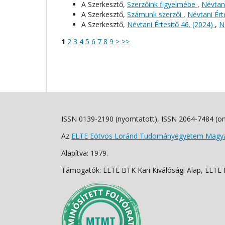
A Szerkesztő,
Szerzőink figyelmébe
,
Névtani
A Szerkesztő,
Számunk szerzői
,
Névtani Érte
A Szerkesztő,
Névtani Értesítő 46. (2024)
,
N
1
2
3
4
5
6
7
8
9
>
>>
ISSN 0139-2190 (nyomtatott), ISSN 2064-7484 (on
Az
ELTE Eötvös Loránd Tudományegyetem Magyar
Alapítva: 1979.
Támogatók: ELTE BTK Kari Kiválósági Alap, ELTE Fo