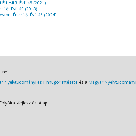
 Értesítő: Évf. 43 (2021)
sítő: Évf. 40 (2018)
évtani Értesítő: Évf. 46 (2024)
line)
 Nyelvtudományi és Finnugor Intézete
és a
Magyar Nyelvtudományi
lyóirat-fejlesztési Alap.