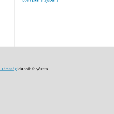
Open Journal Systems
 Társaság
lektorált folyóirata.