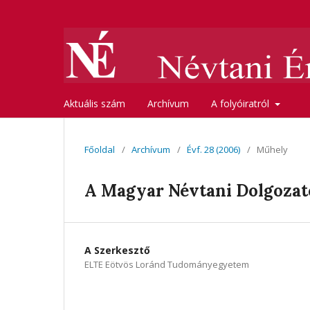
Aktuális szám
Archívum
A folyóiratról
Főoldal
/
Archívum
/
Évf. 28 (2006)
/
Műhely
A Magyar Névtani Dolgozato
A Szerkesztő
ELTE Eötvös Loránd Tudományegyetem