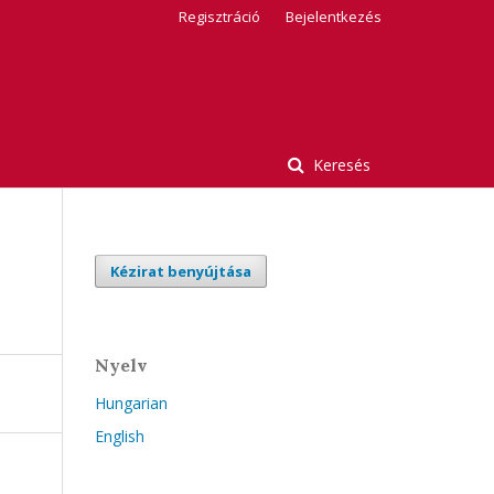
Regisztráció
Bejelentkezés
Keresés
Kézirat benyújtása
Nyelv
Hungarian
English