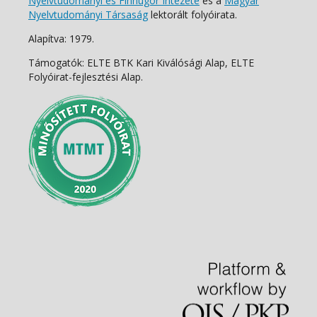
Nyelvtudományi és Finnugor Intézete
és a
Magyar
Nyelvtudományi Társaság
lektorált folyóirata.
Alapítva: 1979.
Támogatók: ELTE BTK Kari Kiválósági Alap, ELTE
Folyóirat-fejlesztési Alap.