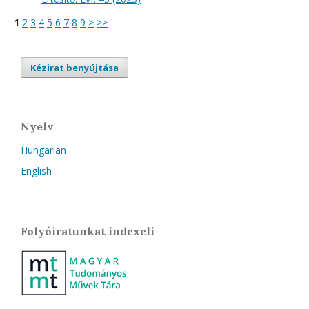
1
2
3
4
5
6
7
8
9
>
>>
Kézirat benyújtása
Nyelv
Hungarian
English
Folyóiratunkat indexeli