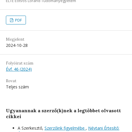
ELTE Eötvös Loránd Tudományegyetem
PDF
Megjelent
2024-10-28
Folyóirat szám
Évf. 46 (2024)
Rovat
Teljes szám
Ugyanannak a szerző(k)nek a legtöbbet olvasott
cikkei
A Szerkesztő,
Szerzőink figyelmébe
,
Névtani Értesítő: