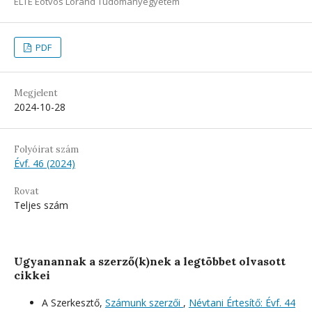
ELTE Eötvös Loránd Tudományegyetem
PDF
Megjelent
2024-10-28
Folyóirat szám
Évf. 46 (2024)
Rovat
Teljes szám
Ugyanannak a szerző(k)nek a legtöbbet olvasott
cikkei
A Szerkesztő,
Számunk szerzői
,
Névtani Értesítő: Évf. 44