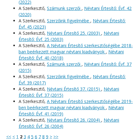
(2022)
A Szerkesztő,
Számunk szerzői
,
Névtani Értesítő: Évf. 42
(2020)
A Szerkesztő,
Szerzőink figyelmébe
,
Névtani Értesítő:
Évf. 45 (2023)
A Szerkesztő,
Névtani Értesítő 25. (2003)
,
Névtani
Értesítő: Évf. 25 (2003)
A Szerkesztő,
A Névtani Értesítő szerkesztőségébe 2018-
ban beérkezett magyar névtani kiadványok
,
Névtani
Értesítő: Évf. 40 (2018)
A Szerkesztő,
Számunk szerzői
,
Névtani Értesítő: Évf. 37
(2015)
A Szerkesztő,
Szerzőink figyelmébe
,
Névtani Értesítő:
Évf. 39 (2017)
A Szerkesztő,
Névtani Értesítő 37. (2015)
,
Névtani
Értesítő: Évf. 37 (2015)
A Szerkesztő,
A Névtani Értesítő szerkesztőségébe 2019-
ben beérkezett magyar névtani kiadványok
,
Névtani
Értesítő: Évf. 41 (2019)
A Szerkesztő,
Névtani Értesítő 26. (2004)
,
Névtani
Értesítő: Évf. 26 (2004)
<<
<
1
2
3
4
5
6
7
8
9
>
>>