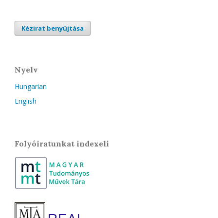
Kézirat benyújtása
Nyelv
Hungarian
English
Folyóiratunkat indexeli