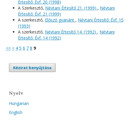
Értesítő: Évf. 20 (1998)
A Szerkesztő,
Névtani Értesítő 21. (1999)
,
Névtani
Értesítő: Évf. 21 (1999)
A szerkesztő,
Előszó gyanánt
,
Névtani Értesítő: Évf. 15
(1993)
A szerkesztő,
Névtani Értesítő 14. (1992)
,
Névtani
Értesítő: Évf. 14 (1992)
<<
<
4
5
6
7
8
9
Kézirat benyújtása
Nyelv
Hungarian
English