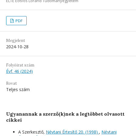
ELTE Eötvös Loránd Tudományegyetem
PDF
Megjelent
2024-10-28
Folyóirat szám
Évf. 46 (2024)
Rovat
Teljes szám
Ugyanannak a szerző(k)nek a legtöbbet olvasott
cikkei
A Szerkesztő,
Névtani Értesítő 20. (1998)
,
Névtani