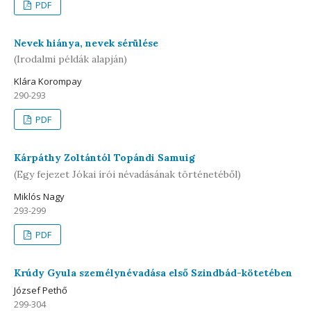
PDF
Nevek hiánya, nevek sérülése
(Irodalmi példák alapján)
Klára Korompay
290-293
PDF
Kárpáthy Zoltántól Topándi Samuig
(Egy fejezet Jókai írói névadásának történetéből)
Miklós Nagy
293-299
PDF
Krúdy Gyula személynévadása első Szindbád-kötetében
József Pethő
299-304