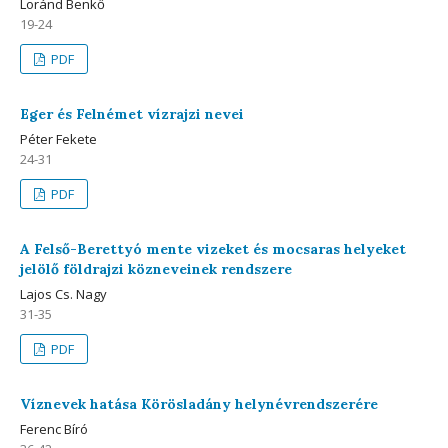
Loránd Benkő
19-24
PDF
Eger és Felnémet vízrajzi nevei
Péter Fekete
24-31
PDF
A Felső-Berettyó mente vizeket és mocsaras helyeket
jelölő földrajzi közneveinek rendszere
Lajos Cs. Nagy
31-35
PDF
Víznevek hatása Körösladány helynévrendszerére
Ferenc Bíró