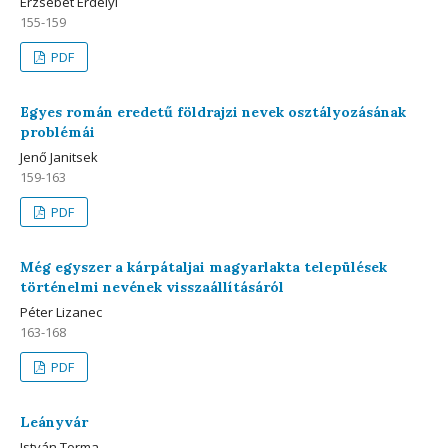
Erzsébet Erdélyi
155-159
PDF
Egyes román eredetű földrajzi nevek osztályozásának
problémái
Jenő Janitsek
159-163
PDF
Még egyszer a kárpátaljai magyarlakta települések
történelmi nevének visszaállításáról
Péter Lizanec
163-168
PDF
Leányvár
István Torma