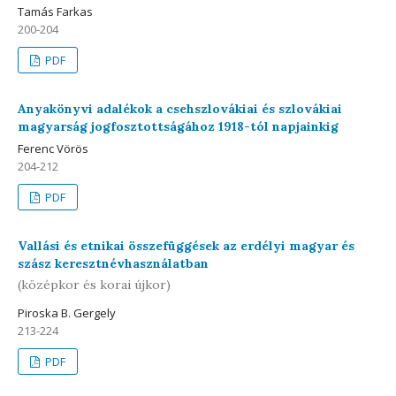
Tamás Farkas
200-204
PDF
Anyakönyvi adalékok a csehszlovákiai és szlovákiai
magyarság jogfosztottságához 1918-tól napjainkig
Ferenc Vörös
204-212
PDF
Vallási és etnikai összefüggések az erdélyi magyar és
szász keresztnévhasználatban
(középkor és korai újkor)
Piroska B. Gergely
213-224
PDF