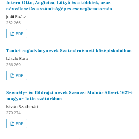
Intern Otto, Angicica, Lütyő és a többiek, azaz
névválasztás a számítógépes csevegőcsatornán
Judit Raátz
262-266
PDF
Tanári ragadványnevek Szatmárnémeti középiskoláiban
László Bura
266-269
PDF
Személy- és földrajzi nevek Szenczi Molnár Albert 1621-i
magyar-latin szótárában
István Szathmári
270-274
PDF