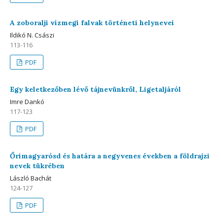
A zoboralji vízmegi falvak történeti helynevei
Ildikó N. Császi
113-116
PDF
Egy keletkezőben lévő tájnevünkről, Ligetaljáról
Imre Dankó
117-123
PDF
Őrimagyarósd és határa a negyvenes években a földrajzi
nevek tükrében
László Bachát
124-127
PDF