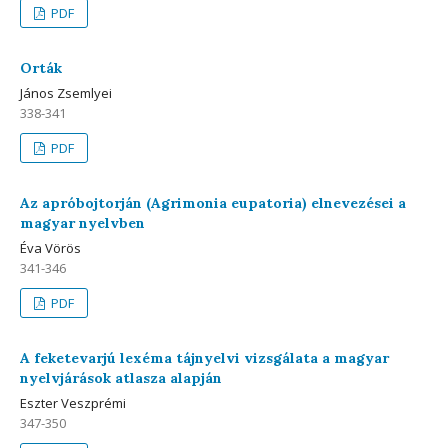
PDF
Orták
János Zsemlyei
338-341
PDF
Az apróbojtorján (Agrimonia eupatoria) elnevezései a
magyar nyelvben
Éva Vörös
341-346
PDF
A feketevarjú lexéma tájnyelvi vizsgálata a magyar
nyelvjárások atlasza alapján
Eszter Veszprémi
347-350