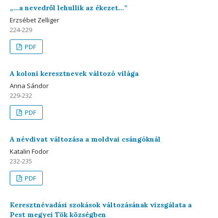
„…a nevedről lehullik az ékezet…”
Erzsébet Zelliger
224-229
PDF
A koloni keresztnevek változó világa
Anna Sándor
229-232
PDF
A névdivat változása a moldvai csángóknál
Katalin Fodor
232-235
PDF
Keresztnévadási szokások változásának vizsgálata a
Pest megyei Tök községben