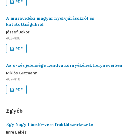
PDF
A muravidéki magyar nyelvjárásokról és
kutatottságukról
József Bokor
403-406
PDF
Az ö-zés jelensége Lendva környékének helyneveiben
Miklós Guttmann
407-410
PDF
Egyéb
Egy Nagy László-vers fraktálszerkezete
Imre Békési