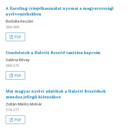
A Karoling-írásjelhasználat nyomai a magyarországi
nyelvemlékekben
Borbála Keszler
364-369
PDF
Gondolatok a Halotti Beszéd tanítása kapcsán
Valéria Révay
369-373
PDF
Mai magyar nyelvi adalékok a Halotti Beszédnek
mundoa jellegű hiátusához
Zoltán Miklós Molnár
374-377
PDF