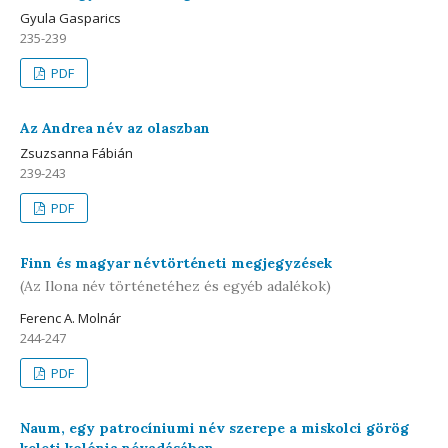
Gyula Gasparics
235-239
PDF
Az Andrea név az olaszban
Zsuzsanna Fábián
239-243
PDF
Finn és magyar névtörténeti megjegyzések
(Az Ilona név történetéhez és egyéb adalékok)
Ferenc A. Molnár
244-247
PDF
Naum, egy patrocíniumi név szerepe a miskolci görög