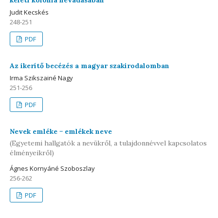
keleti kolónia névadásában
Judit Kecskés
248-251
PDF
Az ikerítő becézés a magyar szakirodalomban
Irma Szikszainé Nagy
251-256
PDF
Nevek emléke − emlékek neve
(Egyetemi hallgatók a nevükről, a tulajdonnévvel kapcsolatos
élményeikről)
Ágnes Kornyáné Szoboszlay
256-262
PDF