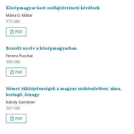
Középmagyar kori szófajtörténeti kérdések
Mária D. Mátai
377-380
PDF
Beszélt nyelv a középmagyarban
Ferenc Pusztai
380-386
PDF
Német tükörjelenségek a magyar szókészletben: akna,
keringő, őrnagy
Károly Gerstner
387-390
PDF