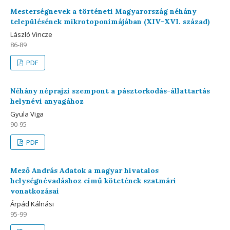
Mesterségnevek a történeti Magyarország néhány
településének mikrotoponimájában (XIV−XVI. század)
László Vincze
86-89
PDF
Néhány néprajzi szempont a pásztorkodás-állattartás
helynévi anyagához
Gyula Viga
90-95
PDF
Mező András Adatok a magyar hivatalos
helységnévadáshoz című kötetének szatmári
vonatkozásai
Árpád Kálnási
95-99