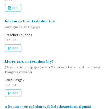
PDF
Névtan és fordítástudomány
Anyegin és az Onyega
Erzsébet Cs. Jónás
317-322
PDF
Merre tart a névtudomány?
(Szubjektív megjegyzések a XX. nemzetközi névtudományi
kongresszusról)
Ildikó Posgay
322-323
PDF
A kocsma- és csárdanevek keletkezésének típusai