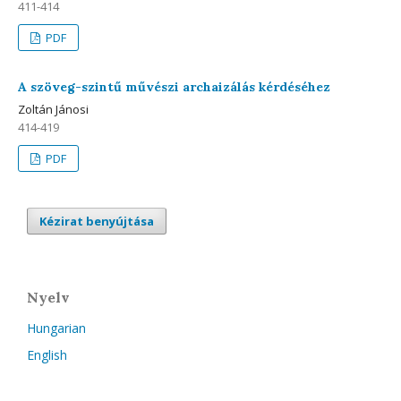
411-414
PDF
A szöveg-szintű művészi archaizálás kérdéséhez
Zoltán Jánosi
414-419
PDF
Kézirat benyújtása
Nyelv
Hungarian
English