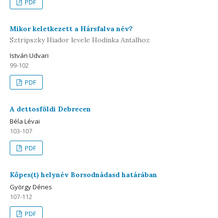
PDF
Mikor keletkezett a Hársfalva név?
Sztripszky Hiador levele Hodinka Antalhoz
István Udvari
99-102
PDF
A dettosföldi Debrecen
Béla Lévai
103-107
PDF
Kőpes(t) helynév Borsodnádasd határában
György Dénes
107-112
PDF