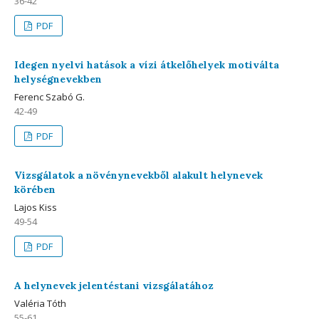
36-42
PDF
Idegen nyelvi hatások a vízi átkelőhelyek motiválta
helységnevekben
Ferenc Szabó G.
42-49
PDF
Vizsgálatok a növénynevekből alakult helynevek
körében
Lajos Kiss
49-54
PDF
A helynevek jelentéstani vizsgálatához
Valéria Tóth
55-61