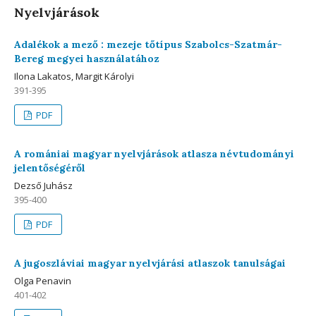
Nyelvjárások
Adalékok a mező : mezeje tőtípus Szabolcs-Szatmár-
Bereg megyei használatához
Ilona Lakatos, Margit Károlyi
391-395
PDF
A romániai magyar nyelvjárások atlasza névtudományi
jelentőségéről
Dezső Juhász
395-400
PDF
A jugoszláviai magyar nyelvjárási atlaszok tanulságai
Olga Penavin
401-402