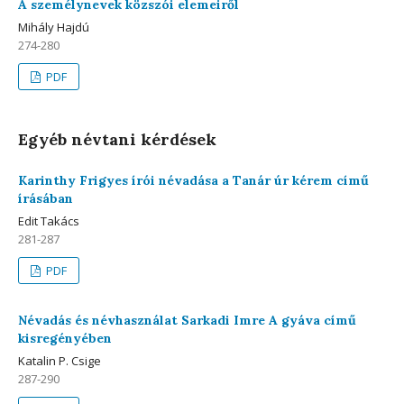
A személynevek közszói elemeiről
Mihály Hajdú
274-280
PDF
Egyéb névtani kérdések
Karinthy Frigyes írói névadása a Tanár úr kérem című
írásában
Edit Takács
281-287
PDF
Névadás és névhasználat Sarkadi Imre A gyáva című
kisregényében
Katalin P. Csige
287-290