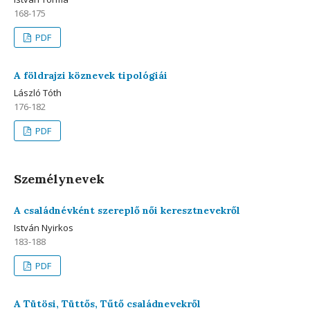
168-175
PDF
A földrajzi köznevek tipológiái
László Tóth
176-182
PDF
Személynevek
A családnévként szereplő női keresztnevekről
István Nyirkos
183-188
PDF
A Tütösi, Tüttős, Tűtő családnevekről