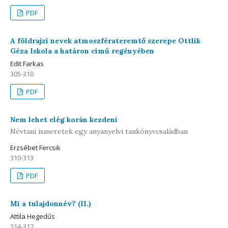
PDF
A földrajzi nevek atmoszférateremtő szerepe Ottlik
Géza Iskola a határon című regényében
Edit Farkas
305-310
PDF
Nem lehet elég korán kezdeni
Névtani ismeretek egy anyanyelvi tankönyvcsaládban
Erzsébet Fercsik
310-313
PDF
Mi a tulajdonnév? (II.)
Attila Hegedűs
314-317