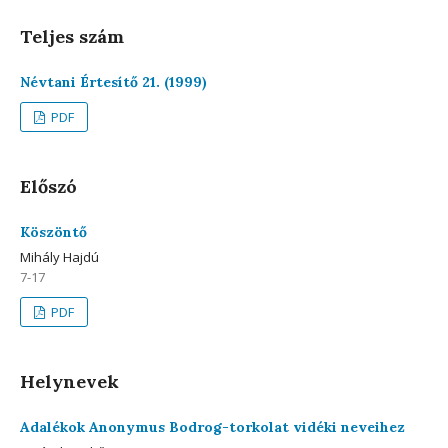
Teljes szám
Névtani Értesítő 21. (1999)
PDF
Előszó
Köszöntő
Mihály Hajdú
7-17
PDF
Helynevek
Adalékok Anonymus Bodrog-torkolat vidéki neveihez