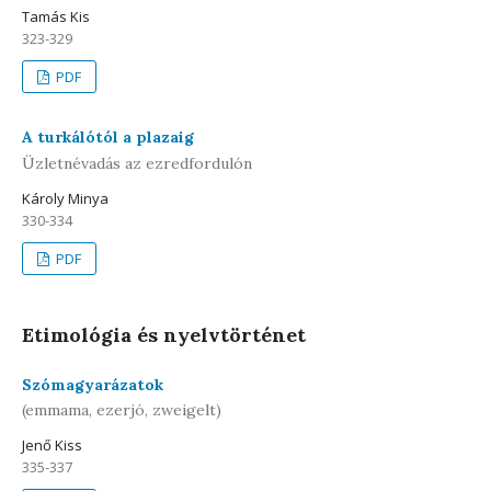
Tamás Kis
323-329
PDF
A turkálótól a plazaig
Üzletnévadás az ezredfordulón
Károly Minya
330-334
PDF
Etimológia és nyelvtörténet
Szómagyarázatok
(emmama, ezerjó, zweigelt)
Jenő Kiss
335-337