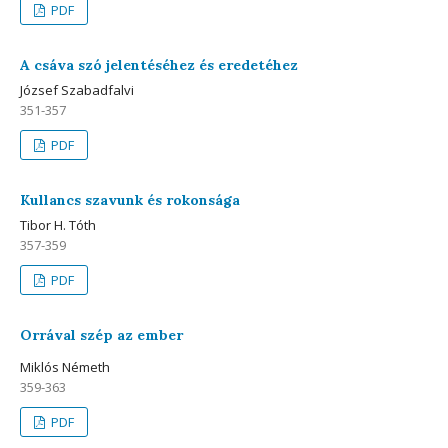
PDF
A csáva szó jelentéséhez és eredetéhez
József Szabadfalvi
351-357
PDF
Kullancs szavunk és rokonsága
Tibor H. Tóth
357-359
PDF
Orrával szép az ember
Miklós Németh
359-363
PDF