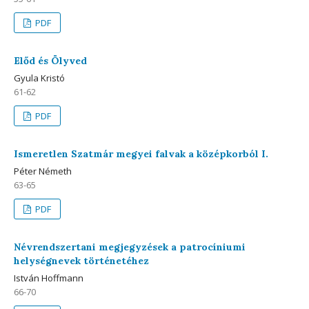
PDF
Előd és Ölyved
Gyula Kristó
61-62
PDF
Ismeretlen Szatmár megyei falvak a középkorból I.
Péter Németh
63-65
PDF
Névrendszertani megjegyzések a patrocíniumi
helységnevek történetéhez
István Hoffmann
66-70