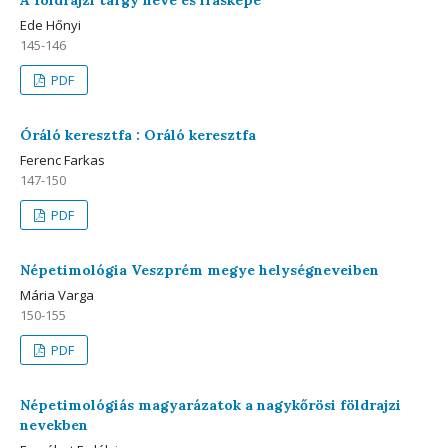
A földrajzi tárgy neve és írásképe
Ede Hőnyi
145-146
PDF
Óráló keresztfa : Oráló keresztfa
Ferenc Farkas
147-150
PDF
Népetimológia Veszprém megye helységneveiben
Mária Varga
150-155
PDF
Népetimológiás magyarázatok a nagykőrösi földrajzi
nevekben