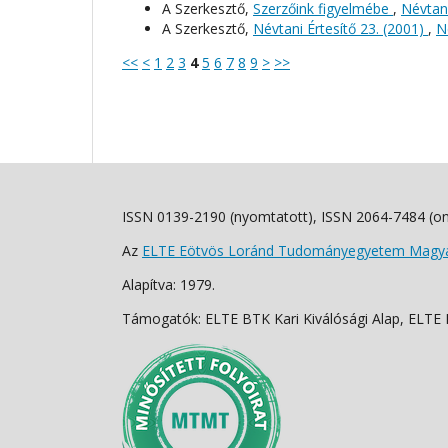
A Szerkesztő,
Szerzőink figyelmébe
,
Névtani
A Szerkesztő,
Névtani Értesítő 23. (2001)
,
N
<<
<
1
2
3
4
5
6
7
8
9
>
>>
ISSN 0139-2190 (nyomtatott), ISSN 2064-7484 (on
Az
ELTE Eötvös Loránd Tudományegyetem Magyar
Alapítva: 1979.
Támogatók: ELTE BTK Kari Kiválósági Alap, ELTE Fo