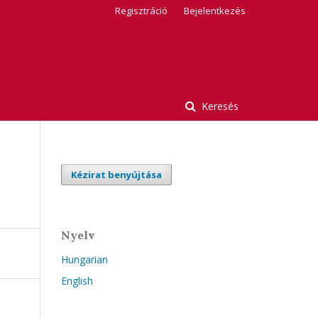
Regisztráció
Bejelentkezés
Keresés
Kézirat benyújtása
Nyelv
Hungarian
English