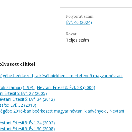
Folyóirat szám
Évf. 46 (2024)
Rovat
Teljes szám
olvasott cikkei
őségébe beérkezett, a későbbiekben ismertetendő magyar névtani
rak számai (1–99)
,
Névtani Értesítő: Évf. 28 (2006)
i Értesítő: Évf. 27 (2005)
évtani Értesítő: Évf. 34 (2012)
sítő: Évf. 32 (2010)
őségébe 2016-ban beérkezett magyar névtani kiadványok
,
Névtani
évtani Értesítő: Évf. 24 (2002)
évtani Értesítő: Évf. 30 (2008)