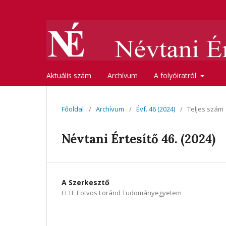
Aktuális szám
Archívum
A folyóiratról
Főoldal
/
Archívum
/
Évf. 46 (2024)
/
Teljes szám
Névtani Értesítő 46. (2024)
A Szerkesztő
ELTE Eötvös Loránd Tudományegyetem