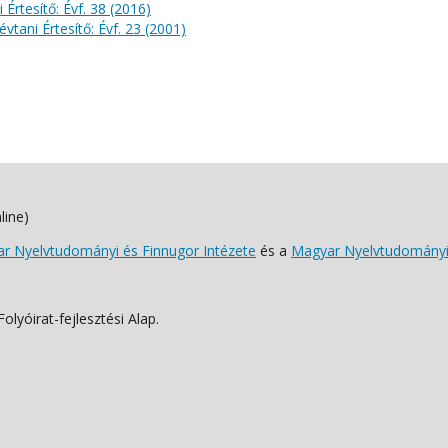
 Értesítő: Évf. 38 (2016)
évtani Értesítő: Évf. 23 (2001)
line)
 Nyelvtudományi és Finnugor Intézete
és a
Magyar Nyelvtudományi
lyóirat-fejlesztési Alap.