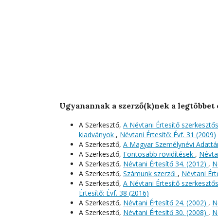
Ugyanannak a szerző(k)nek a legtöbbet 
A Szerkesztő,
A Névtani Értesítő szerkeszt
kiadványok
,
Névtani Értesítő: Évf. 31 (2009)
A Szerkesztő,
A Magyar Személynévi Adattá
A Szerkesztő,
Fontosabb rövidítések
,
Névtan
A Szerkesztő,
Névtani Értesítő 34. (2012)
,
N
A Szerkesztő,
Számunk szerzői
,
Névtani Érte
A Szerkesztő,
A Névtani Értesítő szerkeszt
Értesítő: Évf. 38 (2016)
A Szerkesztő,
Névtani Értesítő 24. (2002)
,
N
A Szerkesztő,
Névtani Értesítő 30. (2008)
,
N