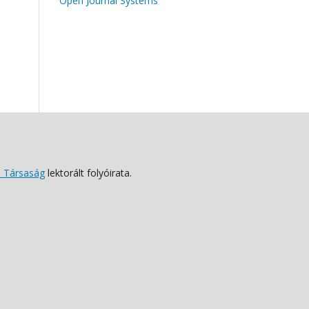
Open Journal Systems
 Társaság
lektorált folyóirata.