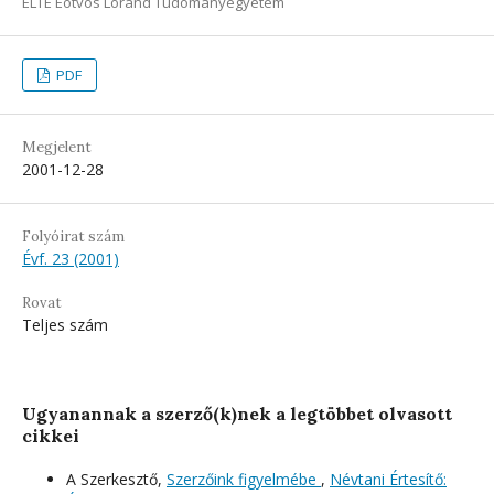
ELTE Eötvös Loránd Tudományegyetem
PDF
Megjelent
2001-12-28
Folyóirat szám
Évf. 23 (2001)
Rovat
Teljes szám
Ugyanannak a szerző(k)nek a legtöbbet olvasott
cikkei
A Szerkesztő,
Szerzőink figyelmébe
,
Névtani Értesítő: