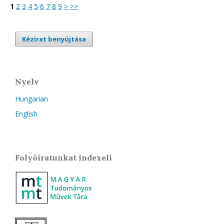
1
2
3
4
5
6
7
8
9
>
>>
Kézirat benyújtása
Nyelv
Hungarian
English
Folyóiratunkat indexeli