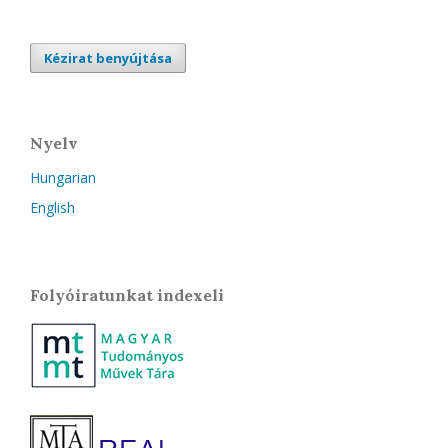
Kézirat benyújtása
Nyelv
Hungarian
English
Folyóiratunkat indexeli