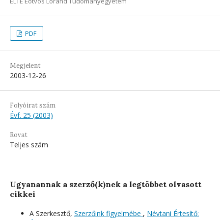
ELTE Eötvös Loránd Tudományegyetem
PDF
Megjelent
2003-12-26
Folyóirat szám
Évf. 25 (2003)
Rovat
Teljes szám
Ugyanannak a szerző(k)nek a legtöbbet olvasott
cikkei
A Szerkesztő,
Szerzőink figyelmébe
,
Névtani Értesítő: