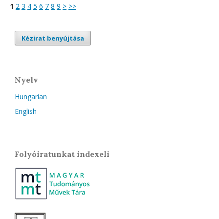
1
2
3
4
5
6
7
8
9
>
>>
Kézirat benyújtása
Nyelv
Hungarian
English
Folyóiratunkat indexeli