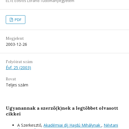
ELTE Eötvös Loránd Tudományegyetem
PDF
Megjelent
2003-12-26
Folyóirat szám
Évf. 25 (2003)
Rovat
Teljes szám
Ugyanannak a szerző(k)nek a legtöbbet olvasott
cikkei
A Szerkesztő,
Akadémiai díj Hajdú Mihálynak
,
Névtani