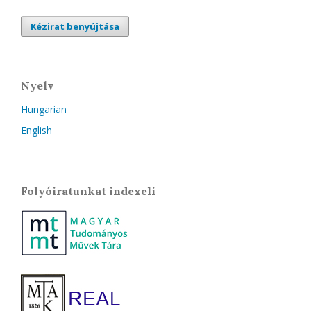
Kézirat benyújtása
Nyelv
Hungarian
English
Folyóiratunkat indexeli