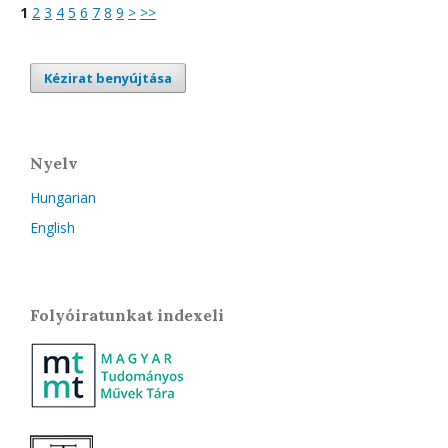
1
2
3
4
5
6
7
8
9
>
>>
Kézirat benyújtása
Nyelv
Hungarian
English
Folyóiratunkat indexeli