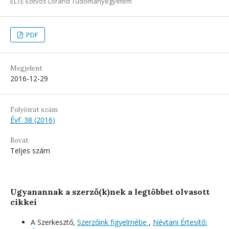
ELTE Eötvös Loránd Tudományegyetem
PDF
Megjelent
2016-12-29
Folyóirat szám
Évf. 38 (2016)
Rovat
Teljes szám
Ugyanannak a szerző(k)nek a legtöbbet olvasott
cikkei
A Szerkesztő,
Szerzőink figyelmébe
,
Névtani Értesítő: