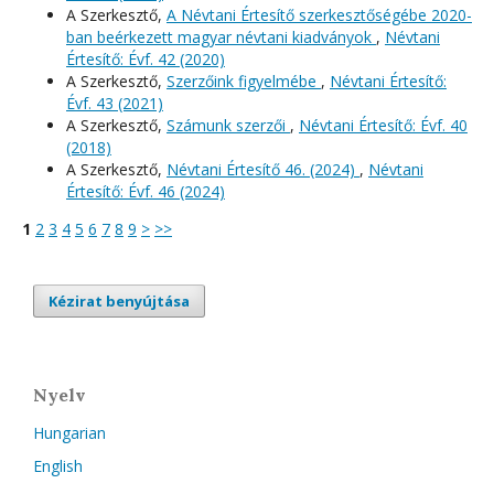
A Szerkesztő,
A Névtani Értesítő szerkesztőségébe 2020-
ban beérkezett magyar névtani kiadványok
,
Névtani
Értesítő: Évf. 42 (2020)
A Szerkesztő,
Szerzőink figyelmébe
,
Névtani Értesítő:
Évf. 43 (2021)
A Szerkesztő,
Számunk szerzői
,
Névtani Értesítő: Évf. 40
(2018)
A Szerkesztő,
Névtani Értesítő 46. (2024)
,
Névtani
Értesítő: Évf. 46 (2024)
1
2
3
4
5
6
7
8
9
>
>>
Kézirat benyújtása
Nyelv
Hungarian
English