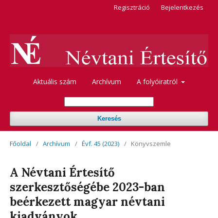
Regisztráció
Bejelentkezés
Aktuális szám
Archívum
A folyóiratról
Keresés
Főoldal
/
Archívum
/
Évf. 45 (2023)
/
Könyvszemle
A Névtani Értesítő
szerkesztőségébe 2023-ban
beérkezett magyar névtani
kiadványok