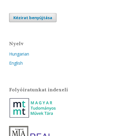
Kézirat benyújtása
Nyelv
Hungarian
English
Folyóiratunkat indexeli