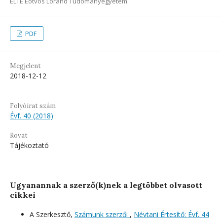
ELTE Eötvös Loránd Tudományegyetem
PDF
Megjelent
2018-12-12
Folyóirat szám
Évf. 40 (2018)
Rovat
Tájékoztató
Ugyanannak a szerző(k)nek a legtöbbet olvasott
cikkei
A Szerkesztő,
Számunk szerzői
,
Névtani Értesítő: Évf. 44