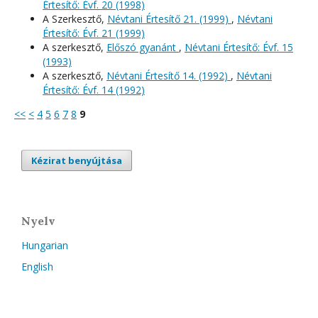
Értesítő: Évf. 20 (1998)
A Szerkesztő,
Névtani Értesítő 21. (1999)
,
Névtani
Értesítő: Évf. 21 (1999)
A szerkesztő,
Előszó gyanánt
,
Névtani Értesítő: Évf. 15
(1993)
A szerkesztő,
Névtani Értesítő 14. (1992)
,
Névtani
Értesítő: Évf. 14 (1992)
<<
<
4
5
6
7
8
9
Kézirat benyújtása
Nyelv
Hungarian
English