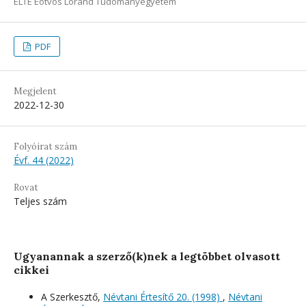
ELTE Eötvös Loránd Tudományegyetem
PDF
Megjelent
2022-12-30
Folyóirat szám
Évf. 44 (2022)
Rovat
Teljes szám
Ugyanannak a szerző(k)nek a legtöbbet olvasott
cikkei
A Szerkesztő,
Névtani Értesítő 20. (1998)
,
Névtani