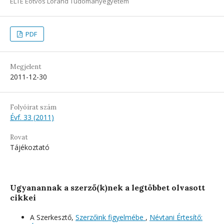
ELTE Eötvös Loránd Tudományegyetem
PDF
Megjelent
2011-12-30
Folyóirat szám
Évf. 33 (2011)
Rovat
Tájékoztató
Ugyanannak a szerző(k)nek a legtöbbet olvasott
cikkei
A Szerkesztő,
Szerzőink figyelmébe
,
Névtani Értesítő: