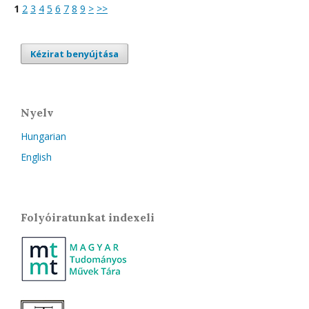
1
2
3
4
5
6
7
8
9
>
>>
Kézirat benyújtása
Nyelv
Hungarian
English
Folyóiratunkat indexeli