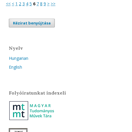
<<
<
1
2
3
4
5
6
7
8
9
>
>>
Kézirat benyújtása
Nyelv
Hungarian
English
Folyóiratunkat indexeli