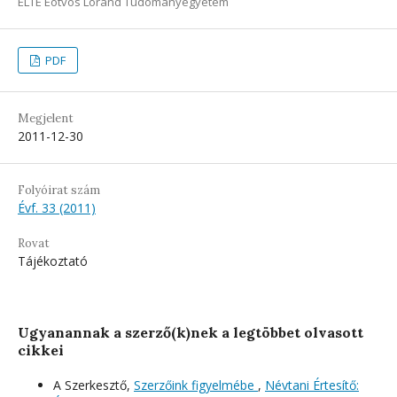
ELTE Eötvös Loránd Tudományegyetem
PDF
Megjelent
2011-12-30
Folyóirat szám
Évf. 33 (2011)
Rovat
Tájékoztató
Ugyanannak a szerző(k)nek a legtöbbet olvasott
cikkei
A Szerkesztő,
Szerzőink figyelmébe
,
Névtani Értesítő: