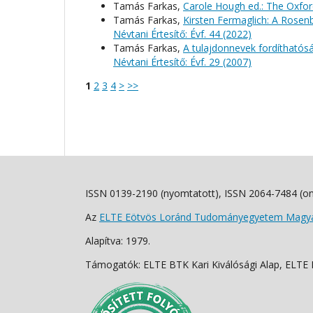
Tamás Farkas,
Carole Hough ed.: The Oxf
Tamás Farkas,
Kirsten Fermaglich: A Rose
Névtani Értesítő: Évf. 44 (2022)
Tamás Farkas,
A tulajdonnevek fordíthatósá
Névtani Értesítő: Évf. 29 (2007)
1
2
3
4
>
>>
ISSN 0139-2190 (nyomtatott), ISSN 2064-7484 (on
Az
ELTE Eötvös Loránd Tudományegyetem Magyar
Alapítva: 1979.
Támogatók: ELTE BTK Kari Kiválósági Alap, ELTE Fo