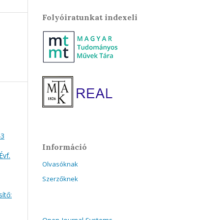
Folyóiratunkat indexeli
43
Információ
Évf.
Olvasóknak
Szerzőknek
ítő: