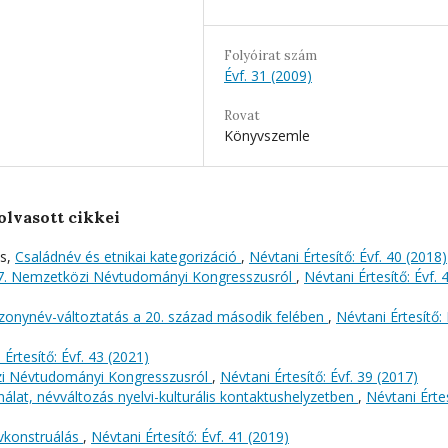
Folyóirat szám
Évf. 31 (2009)
Rovat
Könyvszemle
olvasott cikkei
as,
Családnév és etnikai kategorizáció
,
Névtani Értesítő: Évf. 40 (2018)
7. Nemzetközi Névtudományi Kongresszusról
,
Névtani Értesítő: Évf. 
zonynév-változtatás a 20. század második felében
,
Névtani Értesítő: 
 Értesítő: Évf. 43 (2021)
i Névtudományi Kongresszusról
,
Névtani Értesítő: Évf. 39 (2017)
lat, névváltozás nyelvi-kulturális kontaktushelyzetben
,
Névtani Értes
vkonstruálás
,
Névtani Értesítő: Évf. 41 (2019)