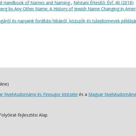
ord Handbook of Names and Naming
,
Névtani Értesítő: Évf. 40 (2018)
nberg by Any Other Name. A History of Jewish Name Changing in Ame
gáról és napjaink fordítási hibáiról, közszók és tulajdonnevek példáj
line)
 Nyelvtudományi és Finnugor Intézete
és a
Magyar Nyelvtudományi
lyóirat-fejlesztési Alap.