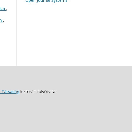
Open Journal Systems
rica
,
án
,
 Társaság
lektorált folyóirata.