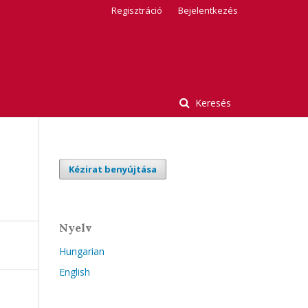
Regisztráció
Bejelentkezés
Keresés
Kézirat benyújtása
Nyelv
Hungarian
English