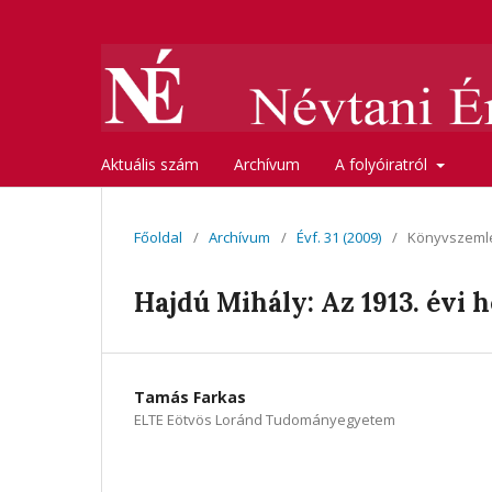
Aktuális szám
Archívum
A folyóiratról
Főoldal
/
Archívum
/
Évf. 31 (2009)
/
Könyvszeml
Hajdú Mihály: Az 1913. évi
Tamás Farkas
ELTE Eötvös Loránd Tudományegyetem