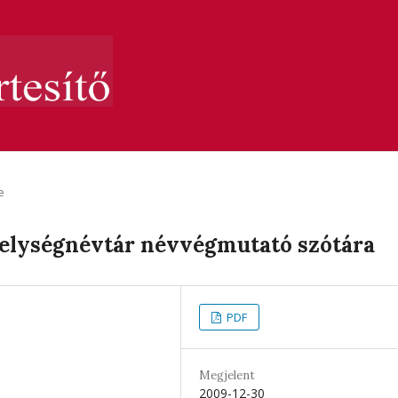
e
 helységnévtár névvégmutató szótára
PDF
Megjelent
2009-12-30