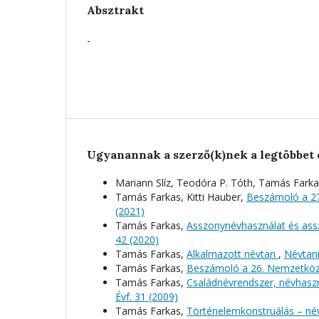
Absztrakt
-
Ugyanannak a szerző(k)nek a legtöbbet 
Mariann Slíz, Teodóra P. Tóth, Tamás Fark
Tamás Farkas, Kitti Hauber,
Beszámoló a 2
(2021)
Tamás Farkas,
Asszonynévhasználat és ass
42 (2020)
Tamás Farkas,
Alkalmazott névtan
,
Névtani
Tamás Farkas,
Beszámoló a 26. Nemzetköz
Tamás Farkas,
Családnévrendszer, névhaszná
Évf. 31 (2009)
Tamás Farkas,
Történelemkonstruálás – né