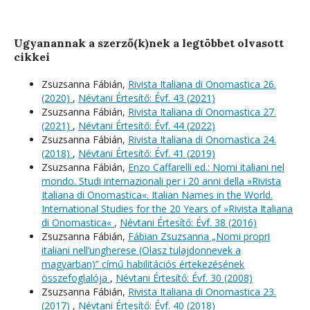
Ugyanannak a szerző(k)nek a legtöbbet olvasott
cikkei
Zsuzsanna Fábián,
Rivista Italiana di Onomastica 26.
(2020)
,
Névtani Értesítő: Évf. 43 (2021)
Zsuzsanna Fábián,
Rivista Italiana di Onomastica 27.
(2021)
,
Névtani Értesítő: Évf. 44 (2022)
Zsuzsanna Fábián,
Rivista Italiana di Onomastica 24.
(2018)
,
Névtani Értesítő: Évf. 41 (2019)
Zsuzsanna Fábián,
Enzo Caffarelli ed.: Nomi italiani nel
mondo. Studi internazionali per i 20 anni della »Rivista
Italiana di Onomastica«. Italian Names in the World.
International Studies for the 20 Years of »Rivista Italiana
di Onomastica«
,
Névtani Értesítő: Évf. 38 (2016)
Zsuzsanna Fábián,
Fábian Zsuzsanna „Nomi propri
italiani nell’ungherese (Olasz tulajdonnevek a
magyarban)” című habilitációs értekezésének
összefoglalója
,
Névtani Értesítő: Évf. 30 (2008)
Zsuzsanna Fábián,
Rivista Italiana di Onomastica 23.
(2017)
,
Névtani Értesítő: Évf. 40 (2018)