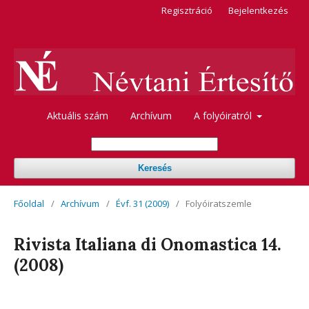
Regisztráció
Bejelentkezés
Aktuális szám
Archívum
A folyóiratról
Keresés
Főoldal
/
Archívum
/
Évf. 31 (2009)
/
Folyóiratszemle
Rivista Italiana di Onomastica 14.
(2008)