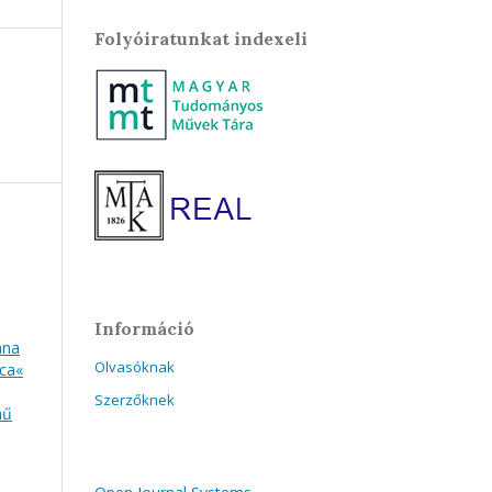
Folyóiratunkat indexeli
Információ
ana
Olvasóknak
ica«
Szerzőknek
mű