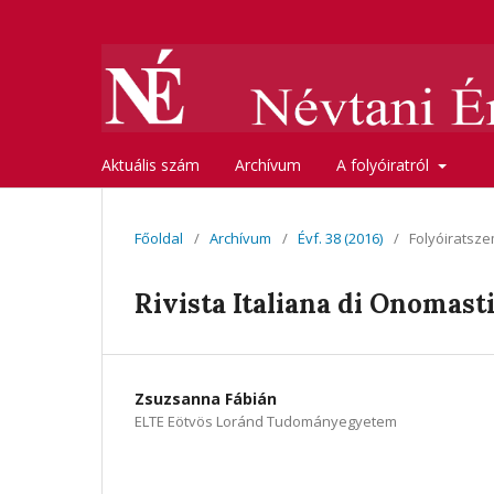
Aktuális szám
Archívum
A folyóiratról
Főoldal
/
Archívum
/
Évf. 38 (2016)
/
Folyóiratsze
Rivista Italiana di Onomastic
Zsuzsanna Fábián
ELTE Eötvös Loránd Tudományegyetem