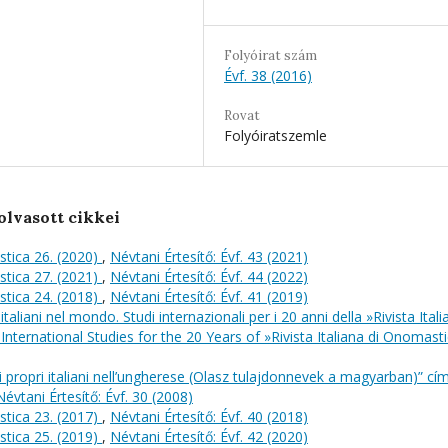
Folyóirat szám
Évf. 38 (2016)
Rovat
Folyóiratszemle
olvasott cikkei
stica 26. (2020)
,
Névtani Értesítő: Évf. 43 (2021)
stica 27. (2021)
,
Névtani Értesítő: Évf. 44 (2022)
stica 24. (2018)
,
Névtani Értesítő: Évf. 41 (2019)
italiani nel mondo. Studi internazionali per i 20 anni della »Rivista Itali
International Studies for the 20 Years of »Rivista Italiana di Onomast
ropri italiani nell’ungherese (Olasz tulajdonnevek a magyarban)” cí
Névtani Értesítő: Évf. 30 (2008)
stica 23. (2017)
,
Névtani Értesítő: Évf. 40 (2018)
stica 25. (2019)
,
Névtani Értesítő: Évf. 42 (2020)