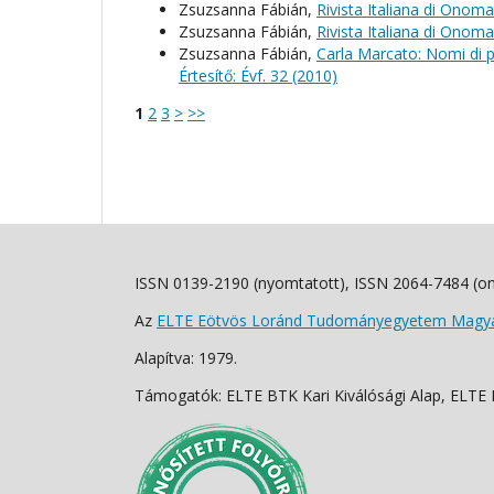
Zsuzsanna Fábián,
Rivista Italiana di Onoma
Zsuzsanna Fábián,
Rivista Italiana di Onoma
Zsuzsanna Fábián,
Carla Marcato: Nomi di p
Értesítő: Évf. 32 (2010)
1
2
3
>
>>
ISSN 0139-2190 (nyomtatott), ISSN 2064-7484 (on
Az
ELTE Eötvös Loránd Tudományegyetem Magyar
Alapítva: 1979.
Támogatók: ELTE BTK Kari Kiválósági Alap, ELTE Fo