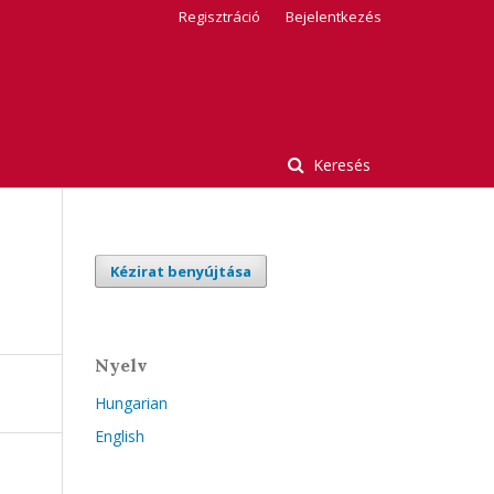
Regisztráció
Bejelentkezés
Keresés
Kézirat benyújtása
Nyelv
Hungarian
English