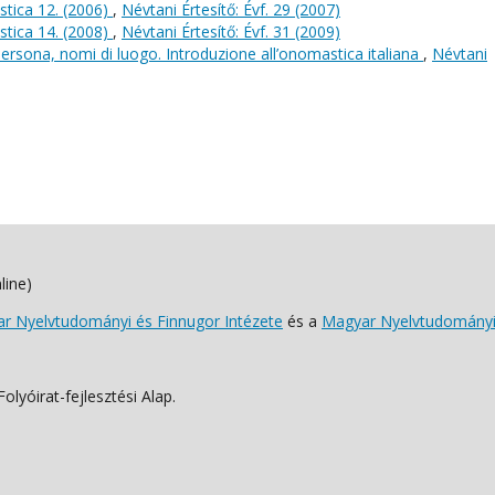
stica 12. (2006)
,
Névtani Értesítő: Évf. 29 (2007)
stica 14. (2008)
,
Névtani Értesítő: Évf. 31 (2009)
ersona, nomi di luogo. Introduzione all’onomastica italiana
,
Névtani
line)
 Nyelvtudományi és Finnugor Intézete
és a
Magyar Nyelvtudományi
lyóirat-fejlesztési Alap.