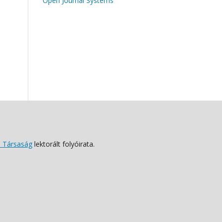
Open Journal Systems
 Társaság
lektorált folyóirata.