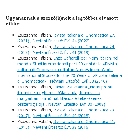
Ugyanannak a szerző(k)nek a legtöbbet olvasott
cikkei
Zsuzsanna Fábián,
Rivista Italiana di Onomastica 27.
(2021)
,
Névtani Értesítő: Évf. 44 (2022)
Zsuzsanna Fábián,
Rivista Italiana di Onomastica 24.
(2018)
,
Névtani Értesítő: Évf. 41 (2019)
Zsuzsanna Fábián,
Enzo Caffarelli ed.: Nomi italiani nel
mondo. Studi internazionali per i 20 anni della »Rivista
Italiana di Onomastica«. Italian Names in the World.
International Studies for the 20 Years of »Rivista Italiana
di Onomastica«
,
Névtani Értesítő: Évf. 38 (2016)
Zsuzsanna Fábián,
Fábian Zsuzsanna „Nomi propri
italiani nell’ungherese (Olasz tulajdonnevek a
magyarban)” című habilitációs értekezésének
összefoglalója
,
Névtani Értesítő: Évf. 30 (2008)
Zsuzsanna Fábián,
Rivista Italiana di Onomastica 23.
(2017)
,
Névtani Értesítő: Évf. 40 (2018)
Zsuzsanna Fábián,
Rivista Italiana di Onomastica 21.
(2015)
,
Névtani Értesítő: Évf. 38 (2016)