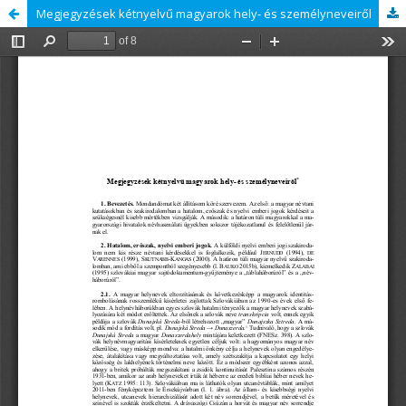
Megjegyzések kétnyelvű magyarok hely- és személyneveiről