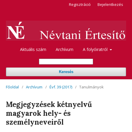
Regisztráció
Bejelentkezés
Aktuális szám
Archívum
A folyóiratról
Keresés
Főoldal
/
Archívum
/
Évf. 39 (2017)
/
Tanulmányok
Megjegyzések kétnyelvű
magyarok hely- és
személyneveiről