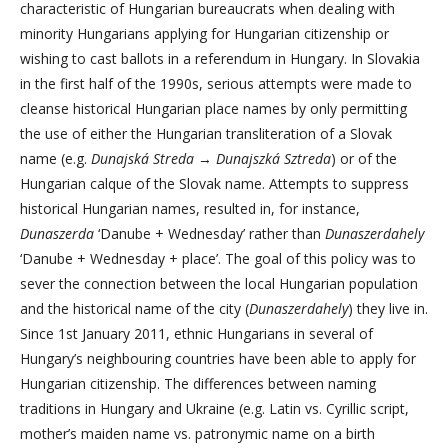
characteristic of Hungarian bureaucrats when dealing with
minority Hungarians applying for Hungarian citizenship or
wishing to cast ballots in a referendum in Hungary. In Slovakia
in the first half of the 1990s, serious attempts were made to
cleanse historical Hungarian place names by only permitting
the use of either the Hungarian transliteration of a Slovak
name (e.g.
Dunajská Streda
→
Dunajszká Sztreda
) or of the
Hungarian calque of the Slovak name. Attempts to suppress
historical Hungarian names, resulted in, for instance,
Dunaszerda
‘Danube + Wednesday’ rather than
Dunaszerdahely
‘Danube + Wednesday + place’. The goal of this policy was to
sever the connection between the local Hungarian population
and the historical name of the city (
Dunaszerdahely
) they live in.
Since 1st January 2011, ethnic Hungarians in several of
Hungary’s neighbouring countries have been able to apply for
Hungarian citizenship. The differences between naming
traditions in Hungary and Ukraine (e.g. Latin vs. Cyrillic script,
mother’s maiden name vs. patronymic name on a birth