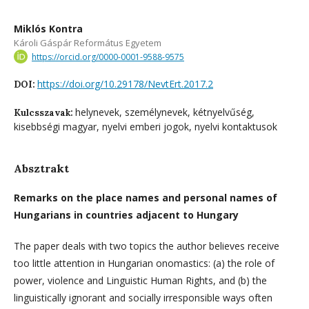
Miklós Kontra
Károli Gáspár Református Egyetem
https://orcid.org/0000-0001-9588-9575
https://doi.org/10.29178/NevtErt.2017.2
DOI:
helynevek, személynevek, kétnyelvűség,
Kulcsszavak:
kisebbségi magyar, nyelvi emberi jogok, nyelvi kontaktusok
Absztrakt
Remarks on the place names and personal names of
Hungarians in countries adjacent to Hungary
The paper deals with two topics the author believes receive
too little attention in Hungarian onomastics: (a) the role of
power, violence and Linguistic Human Rights, and (b) the
linguistically ignorant and socially irresponsible ways often