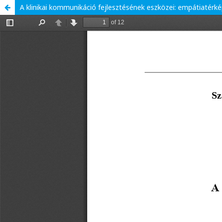
A klinikai kommunikáció fejlesztésének eszközei: empátiatérk