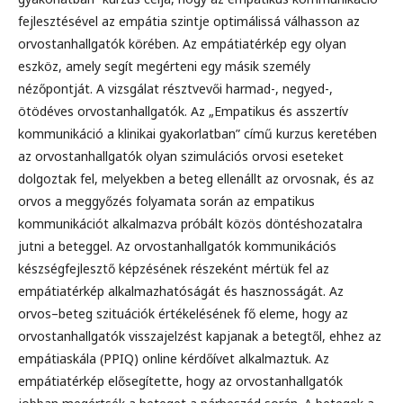
fejlesztésével az empátia szintje optimálissá válhasson az
orvostanhallgatók körében. Az empátiatérkép egy olyan
eszköz, amely segít megérteni egy másik személy
nézőpontját. A vizsgálat résztvevői harmad-, negyed-,
ötödéves orvostanhallgatók. Az „Empatikus és asszertív
kommunikáció a klinikai gyakorlatban” című kurzus keretében
az orvostanhallgatók olyan szimulációs orvosi eseteket
dolgoztak fel, melyekben a beteg ellenállt az orvosnak, és az
orvos a meggyőzés folyamata során az empatikus
kommunikációt alkalmazva próbált közös döntéshozatalra
jutni a beteggel. Az orvostanhallgatók kommunikációs
készségfejlesztő képzésének részeként mértük fel az
empátiatérkép alkalmazhatóságát és hasznosságát. Az
orvos–beteg szituációk értékelésének fő eleme, hogy az
orvostanhallgatók visszajelzést kapjanak a betegtől, ehhez az
empátiaskála (PPIQ) online kérdőívet alkalmaztuk. Az
empátiatérkép elősegítette, hogy az orvostanhallgatók