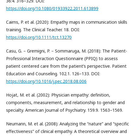
36:4. 316–329. DOI:
https://doi.org/10.1080/01933922.2011.613899
Cairns, P. et al. (2020): Empathy maps in communication skills
training. The Clinical Teacher. 18. DOI:
https://doi.org/10.1111/tct.13270
Casu, G. – Gremigni, P. – Sommaruga, M. (2018): The Patient-
Professional Interaction Questionnaire (PPIQ) to assess
patient centered care from the patient’s perspective. Patient
Education and Counseling. 102.1. 126–133. DOI:
https://doi.org/10.1016/j.pec.2018.08.006
Hojat, M. et al. (2002): Physician empathy: definition,
components, measurement, and relationship to gender and
specialty. American Journal of Psychiatry. 159.9. 1563–1569.
Neumann, M. et al. (2008): Analyzing the “nature” and “specific
effectiveness” of clinical empathy. A theoretical overview and