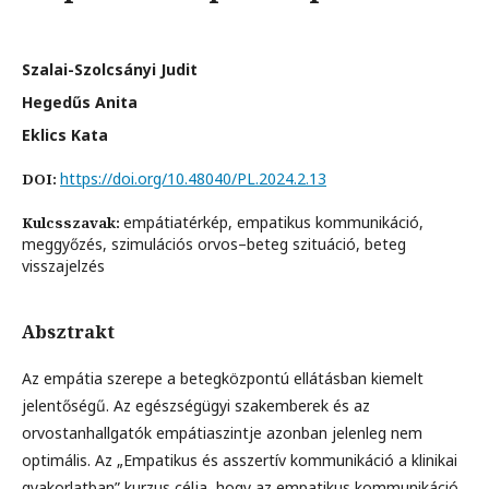
Szalai-Szolcsányi Judit
Hegedűs Anita
Eklics Kata
https://doi.org/10.48040/PL.2024.2.13
DOI:
empátiatérkép, empatikus kommunikáció,
Kulcsszavak:
meggyőzés, szimulációs orvos–beteg szituáció, beteg
visszajelzés
Absztrakt
Az empátia szerepe a betegközpontú ellátásban kiemelt
jelentőségű. Az egészségügyi szakemberek és az
orvostanhallgatók empátiaszintje azonban jelenleg nem
optimális. Az „Empatikus és asszertív kommunikáció a klinikai
gyakorlatban” kurzus célja, hogy az empatikus kommunikáció