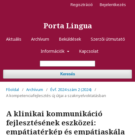
Regisztráció
Bejelentkezés
Porta Lingua
Aktuális
Archívum
Beküldések
Szerzői útmutató
Információk
Kapcsolat
Keresés
Főoldal
/
Archívum
/
Évf. 2024 szám 2 (2024)
/
A kompetenciafejlesztés új útjai a szaknyelvoktatásban
A klinikai kommunikáció
fejlesztésének eszközei:
empátiatérkép és empátiaskála