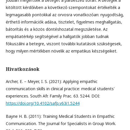
jobban megértsék a beteget a párbeszéd során. A betegek a
kitöltött kérdőívben a következő szempontokat értékelték a
legmagasabb pontokkal az orvosra vonatkozóan: nyugodtság,
érthető információk adása, tisztelet, figyelmes meghallgatás,
bátorítás és a közös döntéshozatal megszületése. Az
empátiatérkép segítségével a hallgatók jobban tudnak
fókuszálni a betegre, viszont további kutatások szükségesek,
hogy milyen mértékben növelik az empatikus készségeiket.
Hivatkozások
Archer, E. – Meyer, I. S. (2021): Applying empathic
communication skills in clinical practice: medical students'
experiences. South Afr. Family Prac. 63. 5244. DOI:
https://doi.org/10.4102/safp.v63i1.5244
Bayne H. B. (2011): Training Medical Students in Empathic
Communication. The Journal for Specialists in Group Work.