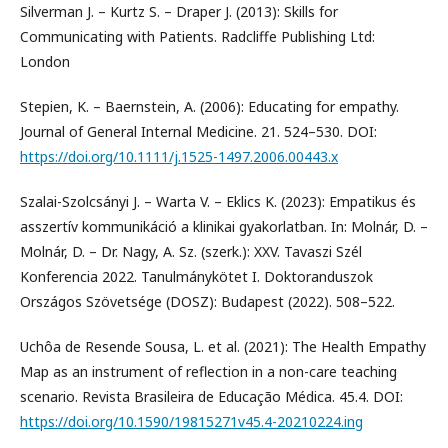
Silverman J. – Kurtz S. – Draper J. (2013): Skills for
Communicating with Patients. Radcliffe Publishing Ltd:
London
Stepien, K. – Baernstein, A. (2006): Educating for empathy.
Journal of General Internal Medicine. 21. 524–530. DOI:
https://doi.org/10.1111/j.1525-1497.2006.00443.x
Szalai-Szolcsányi J. – Warta V. – Eklics K. (2023): Empatikus és
asszertív kommunikáció a klinikai gyakorlatban. In: Molnár, D. –
Molnár, D. – Dr. Nagy, A. Sz. (szerk.): XXV. Tavaszi Szél
Konferencia 2022. Tanulmánykötet I. Doktoranduszok
Országos Szövetsége (DOSZ): Budapest (2022). 508–522.
Uchôa de Resende Sousa, L. et al. (2021): The Health Empathy
Map as an instrument of reflection in a non-care teaching
scenario. Revista Brasileira de Educação Médica. 45.4. DOI:
https://doi.org/10.1590/19815271v45.4-20210224.ing