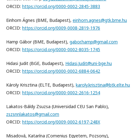
ORCID:
https://orcid.org/0000-0002-2845-3883
Einhorn Ágnes (BME, Budapest),
einhorn.agnes@gtk.bme.hu
ORCID:
https://orcid.org/0009-0008-2819-1976
Hamp Gábor (BME, Budapest),
gabor.hamp@gmail.com
ORCID:
https://orcid.org/0000-0002-8035-1745
Hidasi Judit (BGE, Budapest),
Hidasi.Judit@uni-bge.hu
ORCID:
https://orcid.org/0000-0002-6884-0642
Károly Krisztina (ELTE, Budapest),
karoly.krisztina@btk.elte.hu
ORCID:
https://orcid.org/0000-0002-2616-1254
Lakatos-Báldy Zsuzsa (Universidad CEU San Pablo),
zszsnnlakatos@gmail.com
ORCID:
https://orcid.org/0009-0002-6197-248X
Misadová, Katarína (Comenius Egyetem, Pozsony),