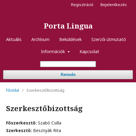
Regisztráció
Bejelentkezés
Porta Lingua
Aktuális
Archívum
Beküldések
Szerzői útmutató
Információk
Kapcsolat
Keresés
Főoldal
/
Szerkesztőbizottság
Szerkesztőbizottság
Főszerkesztő:
Szabó Csilla
Szerkesztő:
Besznyák Rita