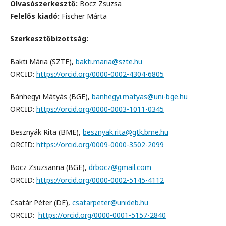
Olvasószerkesztő:
Bocz Zsuzsa
Felelős kiadó:
Fischer Márta
Szerkesztőbizottság:
Bakti Mária (SZTE),
bakti.maria@szte.hu
ORCID:
https://orcid.org/0000-0002-4304-6805
Bánhegyi Mátyás (BGE),
banhegyi.matyas@uni-bge.hu
ORCID:
https://orcid.org/0000-0003-1011-0345
Besznyák Rita (BME),
besznyak.rita@gtk.bme.hu
ORCID:
https://orcid.org/0009-0000-3502-2099
Bocz Zsuzsanna (BGE),
drbocz@gmail.com
ORCID:
https://orcid.org/0000-0002-5145-4112
Csatár Péter (DE),
csatarpeter@unideb.hu
ORCID:
https://orcid.org/0000-0001-5157-2840