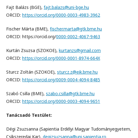
Fajt Balázs (BGE),
fajt.balazs@uni-bge.hu
ORCID:
https://orcid.org/0000-0003-4983-3962
Fischer Márta (BME),
fischer.marta@gtk.bme.hu
ORCID: https://orcid.org/
0000-0002-4067-9463
Kurtán Zsuzsa (SZOKOE),
kurtanzs@gmail.com
ORCID:
https://orcid.org/0000-0001-8974-664X
Sturcz Zoltán (SZOKOE),
sturcz.z@eik.bme.hu
ORCID:
https://orcid.org/0009-0004-4094-8485
Szabó Csilla (BME),
szabo.csilla@gtk.bme.hu
ORCID:
https://orcid.org/0000-0003-4094-9651
Tanácsadó Testület:
Dégi Zsuzsanna (Sapientia Erdélyi Magyar Tudományegyetem,
Csíkszeredai Kar),
degizsuzsanna@uni.sapientia.ro