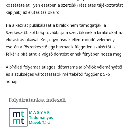
közzétételét; ilyen esetben a szerző(k) részletes tájékoztatást
kap(nak) az elutasítás okairól.
Ha a kézirat publikálását a bírálók nem támogatják, a
Szerkesztőbizottság továbbítja a szerző(k)nek a bírálatokat az
elutasítás okaival. Két, egymásnak ellentmondó vélemény
esetén a főszerkesztő egy harmadik független szakértőt is
felkér a bírálatra; a végső döntést ennek fényében hozza meg.
A bírálati folyamat átlagos időtartama (a bírálók véleményétől
és a szükséges változtatások mértékétől függően): 5–6
hónap.
Folyóiratunkat indexeli