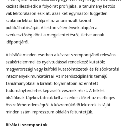
kézirat illeszkedik a folyóirat profiljába, a tanulmány kettős
vak lektoráláson esik át, azaz két egymástól független
szakmai lektor bírálja el az anonimizált kézirat
publikálhatóságát. A lektori vélemények alapján a
szerkesztőség dönt a megjelentetésről, illetve annak
időpontjáról.
A bírálók minden esetben a kézirat szempontjából releváns
szakértelemmel és nyelvtudással rendelkező kutatók;
magyarországi vagy külföldi kutatóintézetek és felsőoktatási
intézmények munkatársai. Az interdiszciplináris témájú
tanulmányoknál a bírálati folyamatban az érintett
tudományterületek képviselői vesznek részt. A felkért
bírálóknak tájékoztatniuk kell a szerkesztőket az esetleges
összeférhetetlenségről. A közreműködő lektorok listáját
minden szám impresszum oldalán feltüntetjük.
Bírálati szempontok