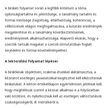
A bírálati folyamat során a legfőbb kritérium a téma
újdonságtartalma és jelentősége, a tanulmány tartalmi és
formai minősége (tagoltság, átláthatóság, koherencia), a
célkitűzések világos megfogalmazása, a kutatási eredmények
megjelenítése és a tanulmány következtetéseinek,
eredményeinek alkalmazhatósága. Alapvető elvárás, hogy a
szerzők tartsák magukat a szerzői útmutatóban foglalt
terjedelmi és formai követelményekhez.
A lektorálási folyamat lépései
A bírálóknak objektíven, szakmai érvekkel alátámasztva, a
kéziratot esetleges javaslatokkal kiegészítve kell elkészíteniük
bírálatukat. A lektori értékelőlapon egyértelműen jelölniük kell,
hogy megítélésük szerint a kézirat alkalmas-e a folyóiratban
való közlésre, és nyilatkozniuk kell az esetleges változtatások
szükségességéről, ill. mértékéről is.