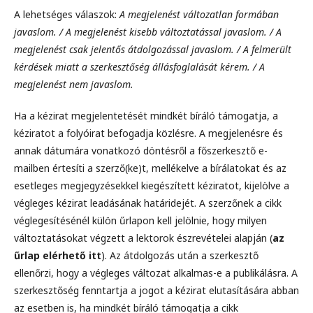
A lehetséges válaszok:
A megjelenést változatlan formában
javaslom. / A megjelenést kisebb változtatással javaslom. / A
megjelenést csak jelentős átdolgozással javaslom. / A felmerült
kérdések miatt a szerkesztőség állásfoglalását kérem. / A
megjelenést nem javaslom.
Ha a kézirat megjelentetését mindkét bíráló támogatja, a
kéziratot a folyóirat befogadja közlésre. A megjelenésre és
annak dátumára vonatkozó döntésről a főszerkesztő e-
mailben értesíti a szerző(ke)t, mellékelve a bírálatokat és az
esetleges megjegyzésekkel kiegészített kéziratot, kijelölve a
végleges kézirat leadásának határidejét. A szerzőnek a cikk
véglegesítésénél külön űrlapon kell jelölnie, hogy milyen
változtatásokat végzett a lektorok észrevételei alapján (
az
űrlap elérhető itt
). Az átdolgozás után a szerkesztő
ellenőrzi, hogy a végleges változat alkalmas-e a publikálásra. A
szerkesztőség fenntartja a jogot a kézirat elutasítására abban
az esetben is, ha mindkét bíráló támogatja a cikk