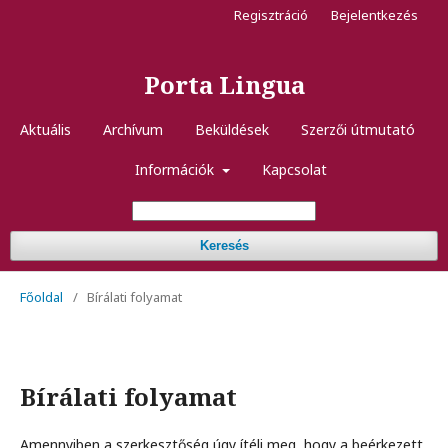
Regisztráció
Bejelentkezés
Porta Lingua
Aktuális
Archívum
Beküldések
Szerzői útmutató
Információk
Kapcsolat
Keresés
Főoldal
/
Bírálati folyamat
Bírálati folyamat
Amennyiben a szerkesztőség úgy ítéli meg, hogy a beérkezett