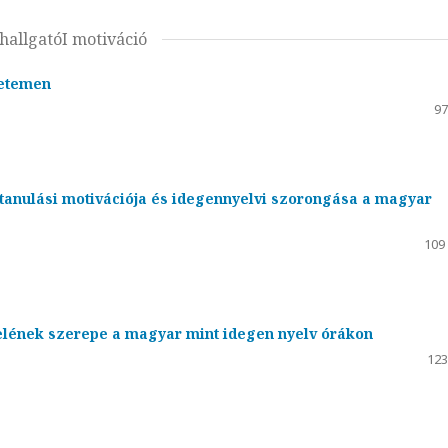
 hallgatóI motiváció
yetemen
97
tanulási motivációja és idegennyelvi szorongása a magyar
109
elének szerepe a magyar mint idegen nyelv órákon
123