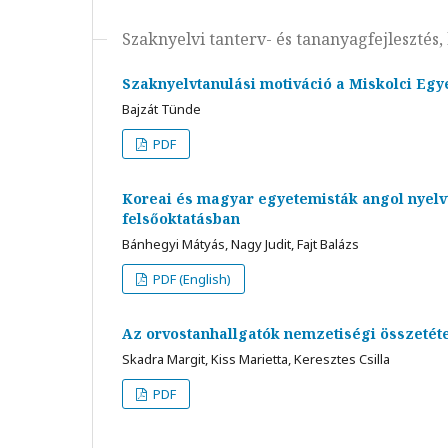
Szaknyelvi tanterv- és tananyagfejlesztés,
Szaknyelvtanulási motiváció a Miskolci Eg
Bajzát Tünde
PDF
Koreai és magyar egyetemisták angol nyelv
felsőoktatásban
Bánhegyi Mátyás, Nagy Judit, Fajt Balázs
PDF (English)
Az orvostanhallgatók nemzetiségi összetét
Skadra Margit, Kiss Marietta, Keresztes Csilla
PDF