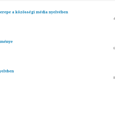
zerepe a közösségi média nyelvében
4
őzménye
6
yelvben
8