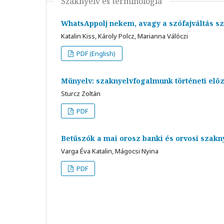
Szaknyelv és terminológia
WhatsAppolj nekem, avagy a szófajváltás s
Katalin Kiss, Károly Polcz, Marianna Válóczi
PDF (English)
Műnyelv: szaknyelvfogalmunk történeti el
Sturcz Zoltán
PDF
Betűszók a mai orosz banki és orvosi szakn
Varga Éva Katalin, Mágocsi Nyina
PDF