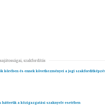
ajátosságai, szakfordítás
ítók körében és ennek következményei a jogi szakfordítképzé
s hátterük a közigazgatási szaknyelv esetében