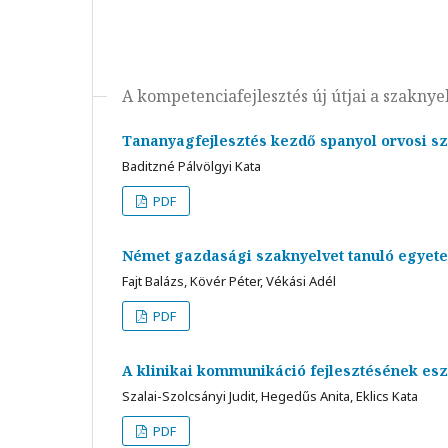
A kompetenciafejlesztés új útjai a szakny
Tananyagfejlesztés kezdő spanyol orvosi sz
Baditzné Pálvölgyi Kata
PDF
Német gazdasági szaknyelvet tanuló egyete
Fajt Balázs, Kövér Péter, Vékási Adél
PDF
A klinikai kommunikáció fejlesztésének es
Szalai-Szolcsányi Judit, Hegedűs Anita, Eklics Kata
PDF