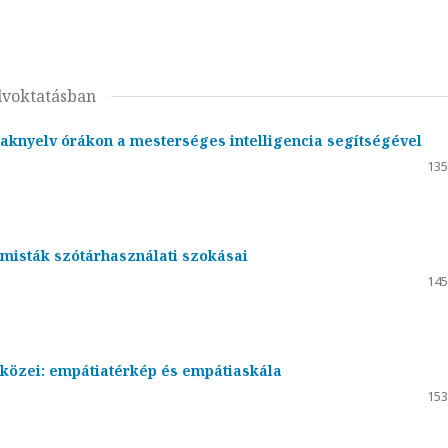
elvoktatásban
aknyelv órákon a mesterséges intelligencia segítségével
135
misták szótárhasználati szokásai
145
zközei: empátiatérkép és empátiaskála
153