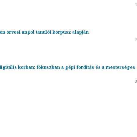
1
en orvosi angol tanulói korpusz alapján
2
igitális korban: fókuszban a gépi fordítás és a mesterséges
3