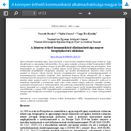
A könnyen érthető kommunikáció alkalmazhatósága magyar betegtájékoztató oldalakon