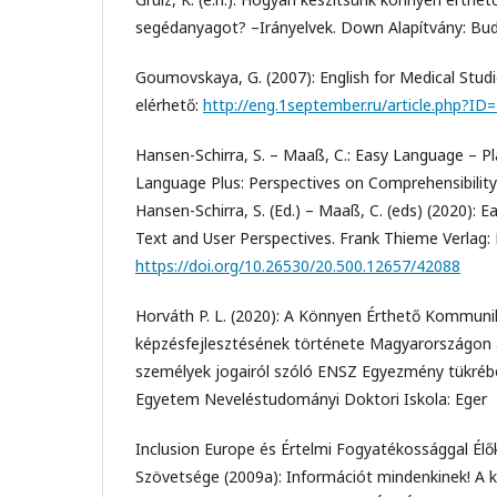
segédanyagot? –Irányelvek. Down Alapítvány: Bu
Goumovskaya, G. (2007): English for Medical Studie
elérhető:
http://eng.1september.ru/article.php?I
Hansen-Schirra, S. – Maaß, C.: Easy Language – P
Language Plus: Perspectives on Comprehensibility 
Hansen-Schirra, S. (Ed.) – Maaß, C. (eds) (2020):
Text and User Perspectives. Frank Thieme Verlag: B
https://doi.org/10.26530/20.500.12657/42088
Horváth P. L. (2020): A Könnyen Érthető Kommun
képzésfejlesztésének története Magyarországon 
személyek jogairól szóló ENSZ Egyezmény tükrébe
Egyetem Neveléstudományi Doktori Iskola: Eger
Inclusion Europe és Értelmi Fogyatékossággal Élő
Szövetsége (2009a): Információt mindenkinek! A 