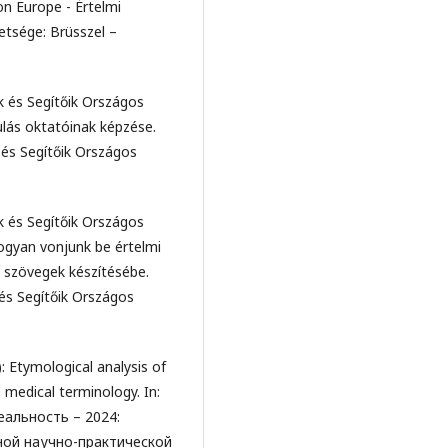
on Europe - Értelmi
etsége: Brüsszel –
k és Segítőik Országos
ulás oktatóinak képzése.
 és Segítőik Országos
k és Segítőik Országos
Hogyan vonjunk be értelmi
 szövegek készítésébe.
 és Segítőik Országos
): Etymological analysis of
 medical terminology. In:
еальность – 2024:
ой научно-практической