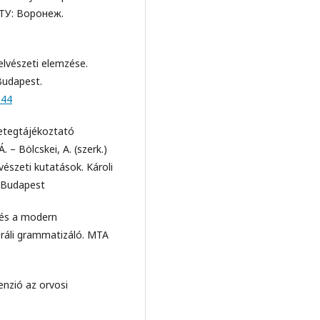
ЛТУ: Воронеж.
elvészeti elemzése.
Budapest.
944
betegtájékoztató
. – Bölcskei, A. (szerk.)
észeti kutatások. Károli
 Budapest
 és a modern
 Uráli grammatizáló. MTA
enzió az orvosi