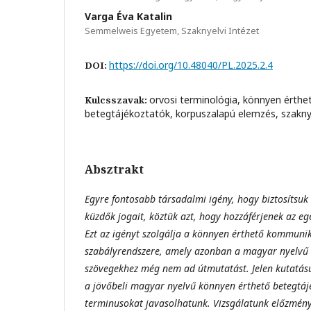
Varga Éva Katalin
Semmelweis Egyetem, Szaknyelvi Intézet
https://doi.org/10.48040/PL.2025.2.4
DOI:
orvosi terminológia, könnyen érth
Kulcsszavak:
betegtájékoztatók, korpuszalapú elemzés, szaknye
Absztrakt
Egyre fontosabb társadalmi igény, hogy biztosítsuk 
küzdők jogait, köztük azt, hogy hozzáférjenek az e
Ezt az igényt szolgálja a könnyen érthető kommunik
szabályrendszere, amely azonban a magyar nyelvű
szövegekhez még nem ad útmutatást. Jelen kutatásu
a jövőbeli magyar nyelvű könnyen érthető betegtá
terminusokat javasolhatunk. Vizsgálatunk előzmén