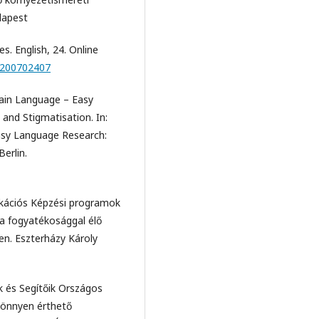
dapest
s. English, 24. Online
D=200702407
lain Language – Easy
and Stigmatisation. In:
 Easy Language Research:
erlin.
ikációs Képzési programok
a fogyatékosággal élő
n. Eszterházy Károly
k és Segítőik Országos
könnyen érthető