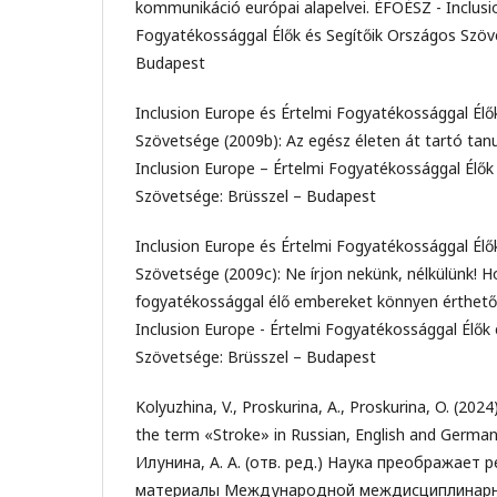
kommunikáció európai alapelvei. ÉFOÉSZ - Inclusi
Fogyatékossággal Élők és Segítőik Országos Szöv
Budapest
Inclusion Europe és Értelmi Fogyatékossággal Élő
Szövetsége (2009b): Az egész életen át tartó tan
Inclusion Europe – Értelmi Fogyatékossággal Élők
Szövetsége: Brüsszel – Budapest
Inclusion Europe és Értelmi Fogyatékossággal Élő
Szövetsége (2009c): Ne írjon nekünk, nélkülünk! 
fogyatékossággal élő embereket könnyen érthető
Inclusion Europe - Értelmi Fogyatékossággal Élők
Szövetsége: Brüsszel – Budapest
Kolyuzhina, V., Proskurina, A., Proskurina, O. (2024
the term «Stroke» in Russian, English and German
Илунина, A. A. (отв. ред.) Наука преображает р
материалы Международной междисциплинарн