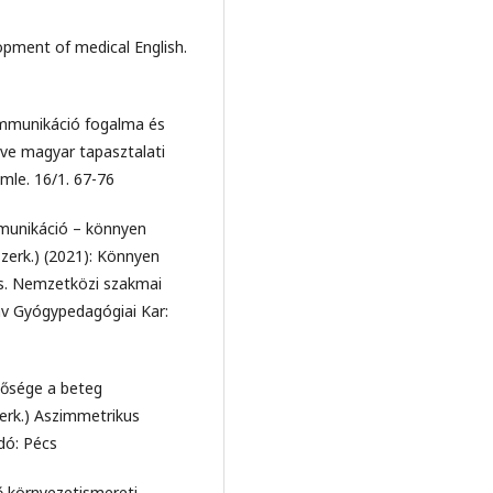
lopment of medical English.
ommunikáció fogalma és
tve magyar tapasztalati
mle. 16/1. 67-76
mmunikáció – könnyen
szerk.) (2021): Könnyen
s. Nemzetközi szakmai
áv Gyógypedagógiai Kar:
ntősége a beteg
zerk.) Aszimmetrikus
dó: Pécs
tő környezetismereti