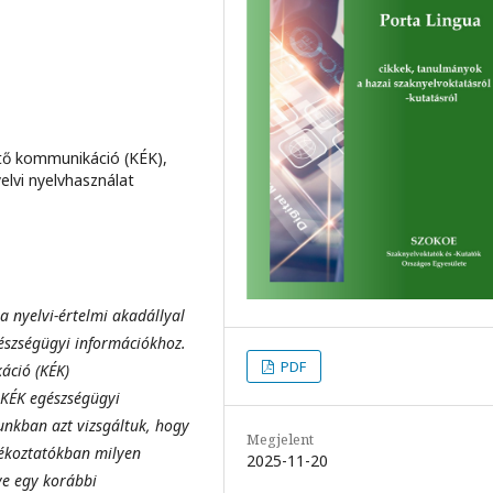
ető kommunikáció (KÉK),
lvi nyelvhasználat
a nyelvi-értelmi akadállyal
gészségügyi információkhoz.
PDF
áció (KÉK)
 KÉK egészségügyi
nkban azt vizsgáltuk, hogy
Megjelent
jékoztatókban milyen
2025-11-20
ye egy korábbi