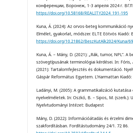
конференции, Воронеж, 1-3 апреля 2024 г. ВГ
https://doi.org/10.58168/REALITY2024_191-195
Kuna, Á. (2024): Az orvos-beteg kommunikáció ny
Elmélet, gyakorlat, módszer. ELTE Eötvös Kiadó: 
https://doi.org/10.21862/BeszKutAlk2024/Kuna/6
Kuna, Á. – Mány, D. (2021): „Rák, tumor, NPL”. A 
szövegtípusának terminológiai kérdései. In: Fóris, Á
(2021): Tartalomfejlesztés és dokumentáció. Nyelv
Gáspár Református Egyetem. L’Harmattan Kiadó:
Ladányi, M. (2005): A grammatikalizáció kutatása
nyelvelméletek. In: Oszkó, B. – Sipos, M. (szerk.):
Nyelvtudományi Intézet: Budapest
Mány, D. (2022): Információátadás és érzelmi dim
szakfordításban. Fordítástudomány 24/1. 72 86.