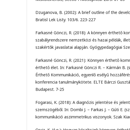
Dzuganova, B. (2002): A brief outline of the deve
Bratisl Lek Listy. 103/6. 223-227
Farkasné Gönczi, R. (2018): A könnyen érthető k
szabályrendszere nemzetközi és hazai példák, ille
szakértők javaslatai alapján. Gyógypedagógiai Sze
Farkasné Gönczi, R. (2021): Könnyen érthető ko
érthető élet. In: Farkasné Gönczi R. – Kármán B. (
Érthető Kommunikáció, egyenlő esélyű hozzáféré
konferencia tanulmánykötete. ELTE Bárczi Guszt
Budapest. 7-25
Fogarasi, K. (2018): A diagnózis jelentése és jele
szemszögéből. In: Dombi J. – Farkas J. – Gúti E. (s
kommunikáció aszimmetrikus viszonyok. Szak Kia
Gruiz, K. (é.n.): Hogyan készítsünk könnyen érthe