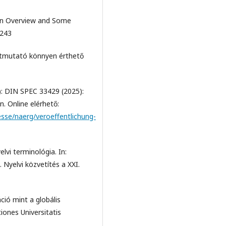
. An Overview and Some
-243
 Útmutató könnyen érthető
): DIN SPEC 33429 (2025):
. Online elérhető:
sse/naerg/veroeffentlichung-
elvi terminológia. In:
. Nyelvi közvetítés a XXI.
ió mint a globális
tiones Universitatis