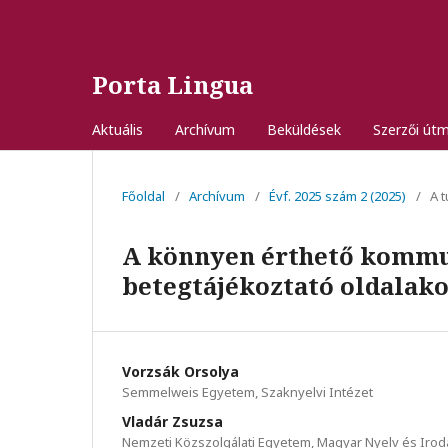
Porta Lingua
Aktuális
Archívum
Beküldések
Szerzői út
Főoldal
/
Archívum
/
Évf. 2025 szám 2 (2025)
/
A 
A könnyen érthető kommu
betegtájékoztató oldalak
Vorzsák Orsolya
Semmelweis Egyetem, Szaknyelvi Intézet
Vladár Zsuzsa
Nemzeti Közszolgálati Egyetem, Magyar Nyelv és Iro