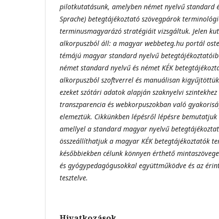
pilotkutatásunk, amelyben német nyelvű standard é
Sprache) betegtájékoztató szövegpárok terminológi
terminusmagyarázó stratégiáit vizsgáltuk. Jelen k
alkorpuszból áll: a magyar webbeteg.hu portál oste
témájú magyar standard nyelvű betegtájékoztatói
német standard nyelvű és német KÉK betegtájékozt
alkorpuszból szoftverrel és manuálisan kigyűjtöttü
ezeket szótári adatok alapján szaknyelvi szintekhez
transzparencia és webkorpuszokban való gyakoris
elemeztük. Cikkünkben lépésről lépésre bemutatjuk a
amellyel a standard magyar nyelvű betegtájékoztat
összeállíthatjuk a magyar KÉK betegtájékoztatók te
későbbiekben célunk könnyen érthető mintaszövege
és gyógypedagógusokkal együttműködve és az érint
tesztelve.
Hivatkozások