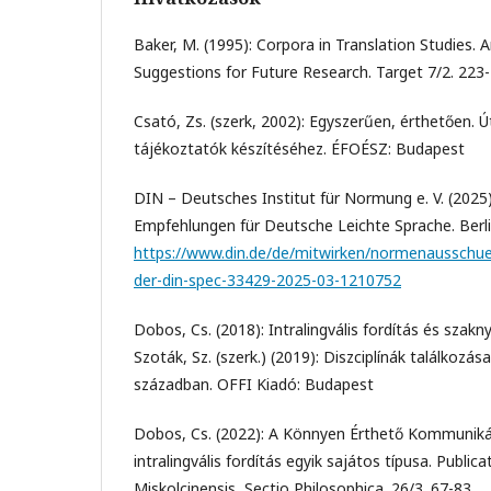
Baker, M. (1995): Corpora in Translation Studies
Suggestions for Future Research. Target 7/2. 223
Csató, Zs. (szerk, 2002): Egyszerűen, érthetően.
tájékoztatók készítéséhez. ÉFOÉSZ: Budapest
DIN – Deutsches Institut für Normung e. V. (2025
Empfehlungen für Deutsche Leichte Sprache. Berlin
https://www.din.de/de/mitwirken/normenausschue
der-din-spec-33429-2025-03-1210752
Dobos, Cs. (2018): Intralingvális fordítás és szakny
Szoták, Sz. (szerk.) (2019): Diszciplínák találkozása
században. OFFI Kiadó: Budapest
Dobos, Cs. (2022): A Könnyen Érthető Kommunikác
intralingvális fordítás egyik sajátos típusa. Publica
Miskolcinensis, Sectio Philosophica. 26/3. 67-83