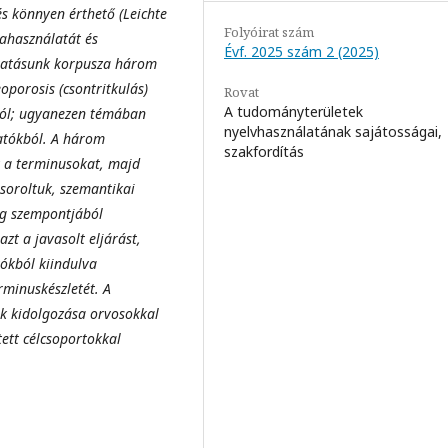
s könnyen érthető (Leichte
Folyóirat szám
ahasználatát és
Évf. 2025 szám 2 (2025)
utatásunk korpusza három
oporosis (csontritkulás)
Rovat
A tudományterületek
ból; ugyanezen témában
nyelvhasználatának sajátosságai,
atókból. A három
szakfordítás
k a terminusokat, majd
 soroltuk, szemantikai
ág szempontjából
zt a javasolt eljárást,
ókból kiindulva
rminuskészletét. A
k kidolgozása orvosokkal
ett célcsoportokkal