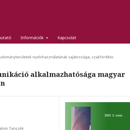
mutató
Információk
Kapcsolat
tudományterületek nyelvhasználatának sajátosságai, szakfordítás
nikáció alkalmazhatósága magyar
on
dalom Tanszék