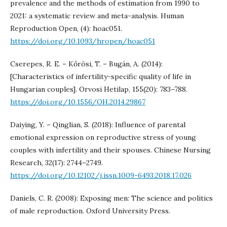
prevalence and the methods of estimation from 1990 to
2021: a systematic review and meta-analysis. Human
Reproduction Open, (4): hoac051.
https://doi.org/10.1093/hropen/hoac051
Cserepes, R. E. – Kőrösi, T. – Bugán, A. (2014):
[Characteristics of infertility-specific quality of life in
Hungarian couples]. Orvosi Hetilap, 155(20): 783–788.
https://doi.org/10.1556/OH.2014.29867
Daiying, Y. – Qinglian, S. (2018): Influence of parental
emotional expression on reproductive stress of young
couples with infertility and their spouses. Chinese Nursing
Research, 32(17): 2744–2749.
https://doi.org/10.12102/j.issn.1009-6493.2018.17.026
Daniels, C. R. (2008): Exposing men: The science and politics
of male reproduction. Oxford University Press.