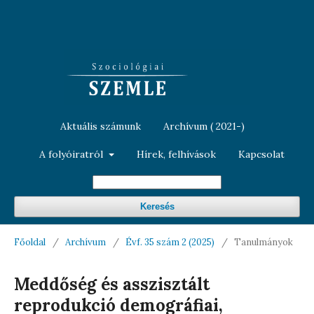
Aktuális számunk
Archívum ( 2021-)
A folyóiratról
Hírek, felhívások
Kapcsolat
Keresés
Főoldal
/
Archívum
/
Évf. 35 szám 2 (2025)
/
Tanulmányok
Meddőség és asszisztált
reprodukció demográfiai,