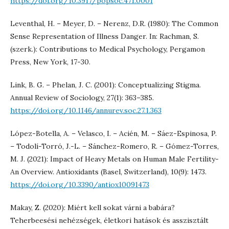
https://doi.org/10.3917/popsoc.471.0001
Leventhal, H. – Meyer, D. – Nerenz, D.R. (1980): The Common
Sense Representation of Illness Danger. In: Rachman, S.
(szerk.): Contributions to Medical Psychology, Pergamon
Press, New York, 17-30.
Link, B. G. – Phelan, J. C. (2001): Conceptualizing Stigma.
Annual Review of Sociology, 27(1): 363–385.
https://doi.org/10.1146/annurev.soc.27.1.363
López-Botella, A. – Velasco, I. – Acién, M. – Sáez-Espinosa, P.
– Todolí-Torró, J.-L. – Sánchez-Romero, R. – Gómez-Torres,
M. J. (2021): Impact of Heavy Metals on Human Male Fertility-
An Overview. Antioxidants (Basel, Switzerland), 10(9): 1473.
https://doi.org/10.3390/antiox10091473
Makay, Z. (2020): Miért kell sokat várni a babára?
Teherbeesési nehézségek, életkori hatások és asszisztált