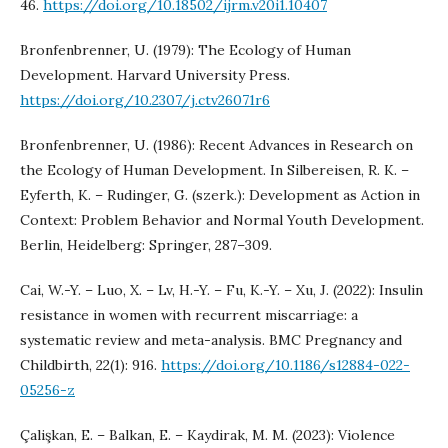
46.
https://doi.org/10.18502/ijrm.v20i1.10407
Bronfenbrenner, U. (1979): The Ecology of Human
Development. Harvard University Press.
https://doi.org/10.2307/j.ctv26071r6
Bronfenbrenner, U. (1986): Recent Advances in Research on
the Ecology of Human Development. In Silbereisen, R. K. –
Eyferth, K. – Rudinger, G. (szerk.): Development as Action in
Context: Problem Behavior and Normal Youth Development.
Berlin, Heidelberg: Springer, 287–309.
Cai, W.-Y. – Luo, X. – Lv, H.-Y. – Fu, K.-Y. – Xu, J. (2022): Insulin
resistance in women with recurrent miscarriage: a
systematic review and meta-analysis. BMC Pregnancy and
Childbirth, 22(1): 916.
https://doi.org/10.1186/s12884-022-
05256-z
Çalişkan, E. – Balkan, E. – Kaydirak, M. M. (2023): Violence