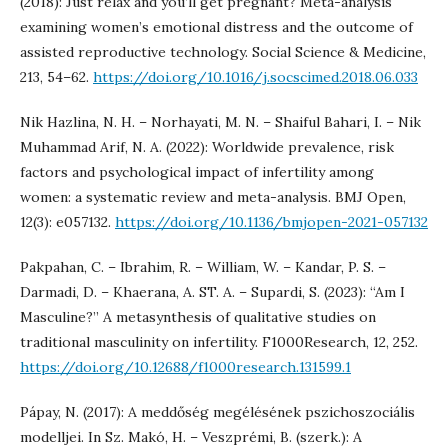
(2018): Just relax and you’ll get pregnant? Meta-analysis
examining women’s emotional distress and the outcome of
assisted reproductive technology. Social Science & Medicine,
213, 54–62.
https://doi.org/10.1016/j.socscimed.2018.06.033
Nik Hazlina, N. H. – Norhayati, M. N. – Shaiful Bahari, I. – Nik
Muhammad Arif, N. A. (2022): Worldwide prevalence, risk
factors and psychological impact of infertility among
women: a systematic review and meta-analysis. BMJ Open,
12(3): e057132.
https://doi.org/10.1136/bmjopen-2021-057132
Pakpahan, C. – Ibrahim, R. – William, W. – Kandar, P. S. –
Darmadi, D. – Khaerana, A. ST. A. – Supardi, S. (2023): “Am I
Masculine?” A metasynthesis of qualitative studies on
traditional masculinity on infertility. F1000Research, 12, 252.
https://doi.org/10.12688/f1000research.131599.1
Pápay, N. (2017): A meddőség megélésének pszichoszociális
modelljei. In Sz. Makó, H. – Veszprémi, B. (szerk.): A