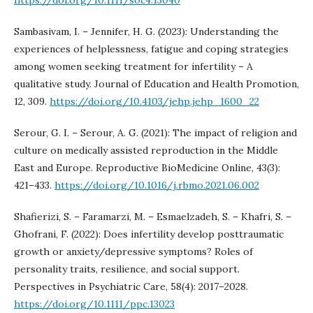
Sambasivam, I. – Jennifer, H. G. (2023): Understanding the
experiences of helplessness, fatigue and coping strategies
among women seeking treatment for infertility – A
qualitative study. Journal of Education and Health Promotion,
12, 309.
https://doi.org/10.4103/jehp.jehp_1600_22
Serour, G. I. – Serour, A. G. (2021): The impact of religion and
culture on medically assisted reproduction in the Middle
East and Europe. Reproductive BioMedicine Online, 43(3):
421–433.
https://doi.org/10.1016/j.rbmo.2021.06.002
Shafierizi, S. – Faramarzi, M. – Esmaelzadeh, S. – Khafri, S. –
Ghofrani, F. (2022): Does infertility develop posttraumatic
growth or anxiety/depressive symptoms? Roles of
personality traits, resilience, and social support.
Perspectives in Psychiatric Care, 58(4): 2017–2028.
https://doi.org/10.1111/ppc.13023