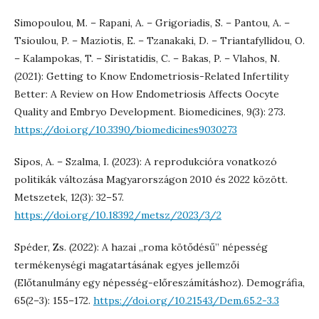
Simopoulou, M. – Rapani, A. – Grigoriadis, S. – Pantou, A. –
Tsioulou, P. – Maziotis, E. – Tzanakaki, D. – Triantafyllidou, O.
– Kalampokas, T. – Siristatidis, C. – Bakas, P. – Vlahos, N.
(2021): Getting to Know Endometriosis-Related Infertility
Better: A Review on How Endometriosis Affects Oocyte
Quality and Embryo Development. Biomedicines, 9(3): 273.
https://doi.org/10.3390/biomedicines9030273
Sipos, A. – Szalma, I. (2023): A reprodukcióra vonatkozó
politikák változása Magyarországon 2010 és 2022 között.
Metszetek, 12(3): 32–57.
https://doi.org/10.18392/metsz/2023/3/2
Spéder, Zs. (2022): A hazai „roma kötődésű” népesség
termékenységi magatartásának egyes jellemzői
(Előtanulmány egy népesség-előreszámításhoz). Demográfia,
65(2–3): 155–172.
https://doi.org/10.21543/Dem.65.2-3.3