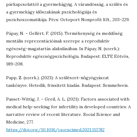
párkapcsolattól a gyermekágyig. A várandósság, a szülés és
a gyermekágy időszakának pszichológiája és
pszichoszomatikája. Pécs: Octoport Nonprofit Kft., 203–229.
Pápay, N. – Gellért, F. (2015): Termékenység és meddőség
mentális reprezentációinak szerepe a reproduktív
egészség-magatartás alakulásában. In Pápay, N. (szerk.):
Reproduktív egészségpszichológia. Budapest: ELTE Eötvös,
189–208.
Papp, Z. (szerk.). (2023): A szülészet-nőgyógyászat
tankönyve. Hetedik, frissített kiadás. Budapest: Semmelweis.
Passet-Wittig, J. – Greil, A. L. (2021): Factors associated with
medical help-seeking for infertility in developed countries: A
narrative review of recent literature. Social Science and
Medicine, 277.
https://doi.org/10.1016/j.socscimed.2021.113782