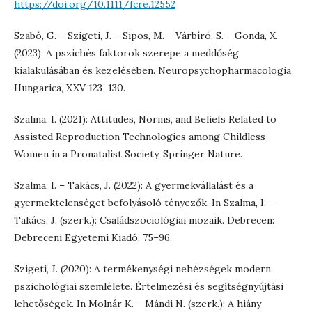
https://doi.org/10.1111/fcre.12552
Szabó, G. – Szigeti, J. – Sipos, M. – Várbíró, S. – Gonda, X.
(2023): A pszichés faktorok szerepe a meddőség
kialakulásában és kezelésében. Neuropsychopharmacologia
Hungarica, XXV 123–130.
Szalma, I. (2021): Attitudes, Norms, and Beliefs Related to
Assisted Reproduction Technologies among Childless
Women in a Pronatalist Society. Springer Nature.
Szalma, I. – Takács, J. (2022): A gyermekvállalást és a
gyermektelenséget befolyásoló tényezők. In Szalma, I. –
Takács, J. (szerk.): Családszociológiai mozaik. Debrecen:
Debreceni Egyetemi Kiadó, 75–96.
Szigeti, J. (2020): A termékenységi nehézségek modern
pszichológiai szemlélete. Értelmezési és segítségnyújtási
lehetőségek. In Molnár K. – Mándi N. (szerk.): A hiány