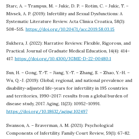
Starc, A. – Trampus, M. – Jukic, D. P. – Rotim, C. – Jukic, T. –
Mivsek, A. P. (2019): Infertility and Sexual Dysfunctions: A
Systematic Literature Review. Acta Clinica Croatica, 58(3):
508–515.
https://doi.org/10.20471/acc.2019.58.03.15
Sukhera, J. (2022): Narrative Reviews: Flexible, Rigorous, and
Practical. Journal of Graduate Medical Education, 14(4): 414–
417.
https://doi.org/10.4300/JGME-D-22-00480.1
Sun, H. – Gong, T.-T. – Jiang, Y.-T. – Zhang, S. – Zhao, Y.-H. –
Wu, Q.-J. (2019): Global, regional, and national prevalence and
disability-adjusted life-years for infertility in 195 countries
and territories, 1990–2017: results from a global burden of
disease study, 2017. Aging, 11(23): 10952–10991.
https://doi.org/10.18632/aging.102497
Swanson, A. – Braverman, A. M. (2021): Psychological
Components of Infertility. Family Court Review, 59(1): 67–82.