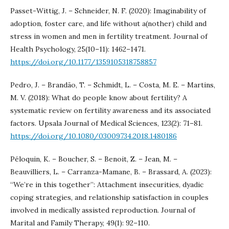
Passet-Wittig, J. – Schneider, N. F. (2020): Imaginability of
adoption, foster care, and life without a(nother) child and
stress in women and men in fertility treatment. Journal of
Health Psychology, 25(10–11): 1462–1471.
https://doi.org/10.1177/1359105318758857
Pedro, J. – Brandão, T. – Schmidt, L. – Costa, M. E. – Martins,
M. V. (2018): What do people know about fertility? A
systematic review on fertility awareness and its associated
factors. Upsala Journal of Medical Sciences, 123(2): 71–81.
https://doi.org/10.1080/03009734.2018.1480186
Péloquin, K. – Boucher, S. – Benoit, Z. – Jean, M. –
Beauvilliers, L. – Carranza-Mamane, B. – Brassard, A. (2023):
“We’re in this together”: Attachment insecurities, dyadic
coping strategies, and relationship satisfaction in couples
involved in medically assisted reproduction. Journal of
Marital and Family Therapy, 49(1): 92–110.