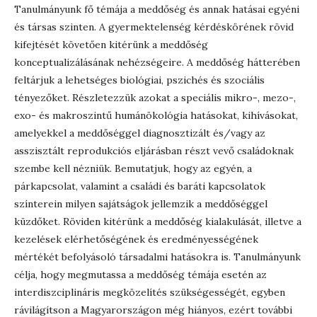
Tanulmányunk fő témája a meddőség és annak hatásai egyéni
és társas szinten. A gyermektelenség kérdéskörének rövid
kifejtését követően kitérünk a meddőség
konceptualizálásának nehézségeire. A meddőség hátterében
feltárjuk a lehetséges biológiai, pszichés és szociális
tényezőket. Részletezzük azokat a speciális mikro-, mezo-,
exo- és makroszintű humánökológia hatásokat, kihívásokat,
amelyekkel a meddőséggel diagnosztizált és/vagy az
asszisztált reprodukciós eljárásban részt vevő családoknak
szembe kell nézniük. Bemutatjuk, hogy az egyén, a
párkapcsolat, valamint a családi és baráti kapcsolatok
színterein milyen sajátságok jellemzik a meddőséggel
küzdőket. Röviden kitérünk a meddőség kialakulását, illetve a
kezelések elérhetőségének és eredményességének
mértékét befolyásoló társadalmi hatásokra is. Tanulmányunk
célja, hogy megmutassa a meddőség témája esetén az
interdiszciplináris megközelítés szükségességét, egyben
rávilágítson a Magyarországon még hiányos, ezért további