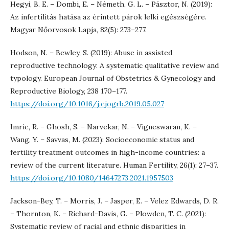
Hegyi, B. E. – Dombi, E. – Németh, G. L. – Pásztor, N. (2019):
Az infertilitás hatása az érintett párok lelki egészségére.
Magyar Nőorvosok Lapja, 82(5): 273–277.
Hodson, N. – Bewley, S. (2019): Abuse in assisted
reproductive technology: A systematic qualitative review and
typology. European Journal of Obstetrics & Gynecology and
Reproductive Biology, 238 170–177.
https://doi.org/10.1016/j.ejogrb.2019.05.027
Imrie, R. – Ghosh, S. – Narvekar, N. – Vigneswaran, K. –
Wang, Y. – Savvas, M. (2023): Socioeconomic status and
fertility treatment outcomes in high-income countries: a
review of the current literature. Human Fertility, 26(1): 27–37.
https://doi.org/10.1080/14647273.2021.1957503
Jackson-Bey, T. – Morris, J. – Jasper, E. – Velez Edwards, D. R.
– Thornton, K. – Richard-Davis, G. – Plowden, T. C. (2021):
Systematic review of racial and ethnic disparities in