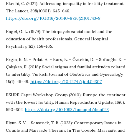
Ekechi, C. (2021): Addressing inequality in fertility treatment.
The Lancet, 398(10301): 645–646.
https://doi.org/10.1016/S0140-6736(21)01743-8
Engel, G. L. (1979): The biopsychosocial model and the
education of health professionals. General Hospital
Psychiatry, 1(2): 156–165.
Ergin, R. N. – Polat, A. – Kars, B. – Öztekin, D. – Sofuoğlu, K. –
Çalışkan, E. (2018): Social stigma and familial attitudes related
to infertility. Turkish Journal of Obstetrics and Gynecology,
15(1): 46–49.
https://doi.org/10.4274/tjod.04307
ESHRE Capri Workshop Group (2010): Europe the continent
with the lowest fertility. Human Reproduction Update, 16(6):
590–602.
https://doi.org/10.1093/humupd/dmq023
Flynn, S. V. – Senstock, T. B. (2023): Contemporary Issues in
Couple and Marriage Therapy. In The Couple, Marriage, and