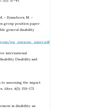
 2(1): 32–43.
 M. – Synneborn, M. –
ton group position paper:
le general disability
group/wg_purpose_paper.pdf
ove international
sability. Disability and
h to assessing the impact
. Alter, 4(3): 159–173.
ement in disability: an