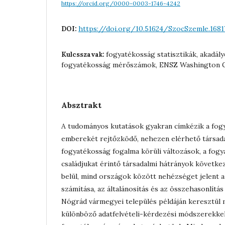
https://orcid.org/0000-0003-1746-4242
https://doi.org/10.51624/SzocSzemle.1681
DOI:
fogyatékosság statisztikák, akadály
Kulcsszavak:
fogyatékosság mérőszámok, ENSZ Washington
Absztrakt
A tudományos kutatások gyakran címkézik a fog
emberekét rejtőzködő, nehezen elérhető társad
fogyatékosság fogalma körüli változások, a fog
családjukat érintő társadalmi hátrányok követk
belül, mind országok között nehézséget jelent 
számítása, az általánosítás és az összehasonlítás
Nógrád vármegyei település példáján keresztül 
különböző adatfelvételi-kérdezési módszerekkel