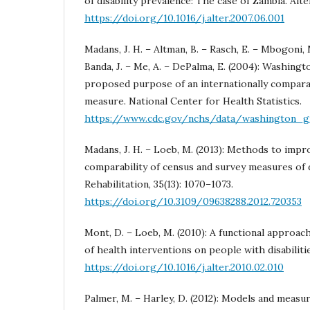
of disability prevalence: The case of Zambia. Alter,
https://doi.org/10.1016/j.alter.2007.06.001
Madans, J. H. – Altman, B. – Rasch, E. – Mbogoni,
Banda, J. – Me, A. – DePalma, E. (2004): Washing
proposed purpose of an internationally comparab
measure. National Center for Health Statistics.
https://www.cdc.gov/nchs/data/washington_
Madans, J. H. – Loeb, M. (2013): Methods to impr
comparability of census and survey measures of di
Rehabilitation, 35(13): 1070–1073.
https://doi.org/10.3109/09638288.2012.720353
Mont, D. – Loeb, M. (2010): A functional approac
of health interventions on people with disabilities
https://doi.org/10.1016/j.alter.2010.02.010
Palmer, M. – Harley, D. (2012): Models and measur