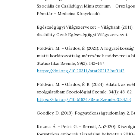
Szociális és Családügyi Minisztérium – Országo
Pénztár – Medicina Könyvkiadó.
Egészségügyi Világszervezet – Világbank (2011)
disability. Genf: Egészségügyi Világszervezet.
Földvári, M. – Gárdos, É. (2021): A fogyatékossá
miatti korlátozottság mérésének módszerei a hiv
Statisztikai Szemle, 99(2): 142–147.
https://doi.org/10.20311/stat2021.2.hu0142
Földvári, M. – Gárdos, É. B. (2024): Adatok az es
szolgálatában: Szociológiai Szemle, 34(1): 48–82.
https://doi.org/10.51624/SzocSzemle.2024.1.3
Goodley, D. (2019): Fogyatékosságtudomány. 2.
Kozma, Á. – Petri, G. – Bernát, A. (2020): Kiszolg
fogyatékos emberek társadalmi helyzete a 2010-