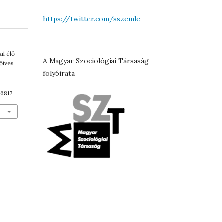
https://twitter.com/sszemle
al élő
A Magyar Szociológiai Társaság
őíves
folyóirata
16817