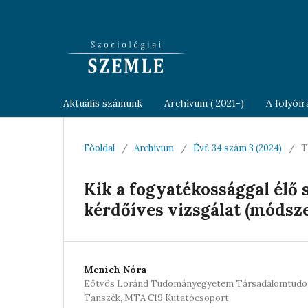
Aktuális számunk
Archívum ( 2021-)
A folyói
Főoldal
/
Archívum
/
Évf. 34 szám 3 (2024)
/
T
Kik a fogyatékossággal élő
kérdőíves vizsgálat (módsze
Menich Nóra
Eötvös Loránd Tudományegyetem Társadalomtudomá
Tanszék, MTA C19 Kutatócsoport