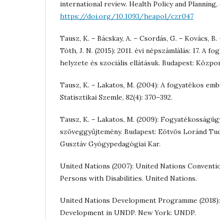
international review. Health Policy and Planning,
https://doi.org/10.1093/heapol/czr047
Tausz, K. – Bácskay, A. – Csordás, G. – Kovács, B.
Tóth, J. N. (2015): 2011. évi népszámlálás: 17. A f
helyzete és szociális ellátásuk. Budapest: Központ
Tausz, K. – Lakatos, M. (2004): A fogyatékos emb
Statisztikai Szemle, 82(4): 370–392.
Tausz, K. – Lakatos, M. (2009): Fogyatékosságügyi
szöveggyűjtemény. Budapest: Eötvös Loránd T
Gusztáv Gyógypedagógiai Kar.
United Nations (2007): United Nations Conventi
Persons with Disabilities. United Nations.
United Nations Development Programme (2018): D
Development in UNDP. New York: UNDP.