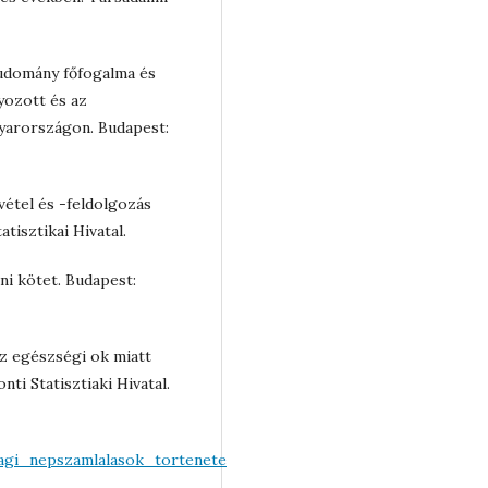
gtudomány főfogalma és
lyozott és az
arországon. Budapest:
lvétel és -feldolgozás
tisztikai Hivatal.
ni kötet. Budapest:
az egészségi ok miatt
ti Statisztiaki Hivatal.
agi_nepszamlalasok_tortenete