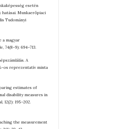
munkaképesség esetén
k hatásai. Munkaerőpiaci
lis Tudományi
e a magyar
, 74(8–9): 694–713.
 népszámlálás. A
%-os reprezentatív minta
mparing estimates of
nal disability measures in
l, 12(2): 195–202.
proaching the measurement