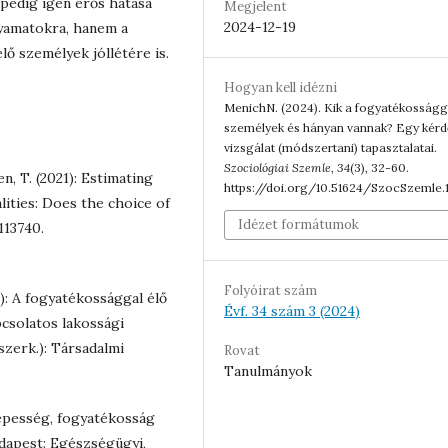
edig igen erős hatása
Megjelent
2024-12-19
lyamatokra, hanem a
ő személyek jóllétére is.
Hogyan kell idézni
MenichN. (2024). Kik a fogyatékosságg
személyek és hányan vannak? Egy kérd
vizsgálat (módszertani) tapasztalatai.
Szociológiai Szemle
,
34
(3), 32-60.
en, T. (2021): Estimating
https://doi.org/10.51624/SzocSzemle.
alities: Does the choice of
Idézet formátumok
113740.
Folyóirat szám
22): A fogyatékossággal élő
Évf. 34 szám 3 (2024)
pcsolatos lakossági
 (szerk.): Társadalmi
Rovat
Tanulmányok
épesség, fogyatékosság
dapest: Egészségügyi,