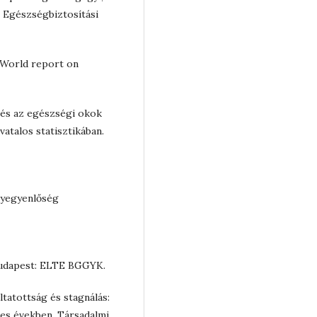
s Egészségbiztosítási
: World report on
g és az egészségi okok
atalos statisztikában.
élyegyenlőség
 Budapest: ELTE BGGYK.
áltatottság és stagnálás:
es években. Társadalmi