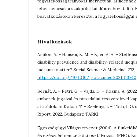
fogyatékosságarányokat mérhetünk. Mindennek p
lehet nemcsak a szakpolitikai döntéshozatali fo
beavatkozásokon keresztül a fogyatékossággal él
Hivatkozások
Amilon, A. – Hansen, K. M. – Kjær, A. A. – Steffens
disability prevalence and disability-related inequ
measure matter? Social Science & Medicine, 272, 
https://doi.org/10.1016/j.socscimed.2021.113740
Bernát, A. – Petri, G. – Vajda, D. – Kozma, Á. (20
emberek jogaival és társadalmi részvételével ka
attitűdök. In Kolosi, T. – Szelényi, I. – Tóth, I. G.
Riport, 2022. Budapest: TÁRKI.
Egészségügyi Világszervezet (2004): A funkciók
és egészség nemzetközi osztályozása (FNO). Bu