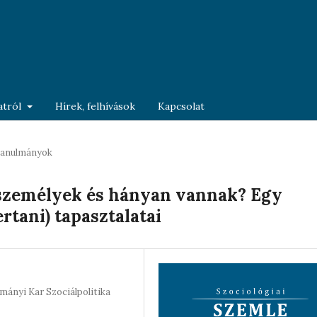
ratról
Hírek, felhívások
Kapcsolat
anulmányok
 személyek és hányan vannak? Egy
rtani) tapasztalatai
nyi Kar Szociálpolitika