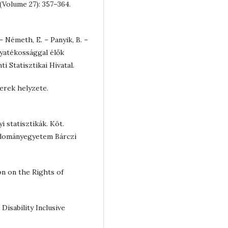
 (Volume 27): 357–364.
 – Németh, E. – Panyik, B. –
ogyatékossággal élők
i Statisztikai Hivatal.
erek helyzete.
 statisztikák. Köt.
udományegyetem Bárczi
on on the Rights of
isability Inclusive