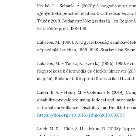
Krekó, J. – Scharle, Á. (2020): A megváltozott 
igényelhető pénzbeli ellátások változásai és azo
Tükör 2019. Budapest: Közgazdaság- és Regioná
Kutatóközpont, 188–198.
Lakatos, M. (1996): A fogyatékosság számbavétel
népszámlálásokban, 1869-1949. Statisztikai Szemle
Lakatos, M. – Tausz, K. (szerk.). (1995): 1990. évi
fogyatékosok életmódja és életkörülményei (20
alapján). Budapest: Központi Statisztikai Hivatal.
Lauer, E. A. – Henly, M. – Coleman, R. (2019): Co
disability prevalence using federal and internatio
national surveillance. Disability and Health Journa
https://doi.org/10.1016/j.dhjo.2018.08.008
Loeb, M. E. – Eide, A. H. – Mont, D. (2008): Ap