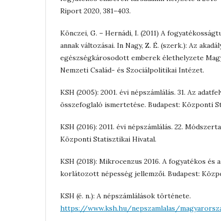
Riport 2020, 381–403.
Könczei, G. – Hernádi, I. (2011) A fogyatékossá
annak változásai. In Nagy, Z. É. (szerk.): Az akadá
egészségkárosodott emberek élethelyzete Magy
Nemzeti Család- és Szociálpolitikai Intézet.
KSH (2005): 2001. évi népszámlálás. 31. Az adatfe
összefoglaló ismertetése. Budapest: Központi Sta
KSH (2016): 2011. évi népszámlálás. 22. Módszerta
Központi Statisztikai Hivatal.
KSH (2018): Mikrocenzus 2016. A fogyatékos és 
korlátozott népesség jellemzői. Budapest: Közpon
KSH (é. n.): A népszámlálások története.
https://www.ksh.hu/nepszamlalas/magyarorsz