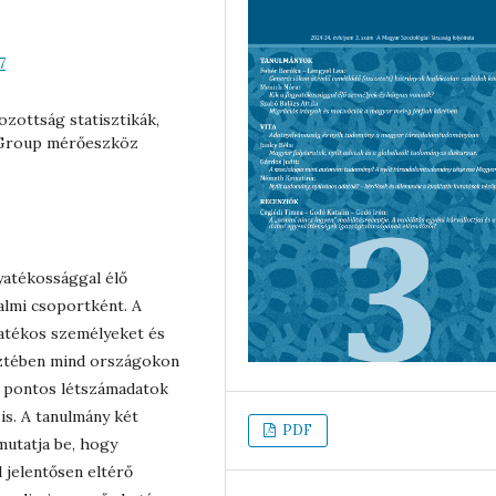
7
ozottság statisztikák,
 Group mérőeszköz
yatékossággal élő
almi csoportként. A
yatékos személyeket és
eztében mind országokon
a pontos létszámadatok
 is. A tanulmány két
PDF
mutatja be, hogy
 jelentősen eltérő