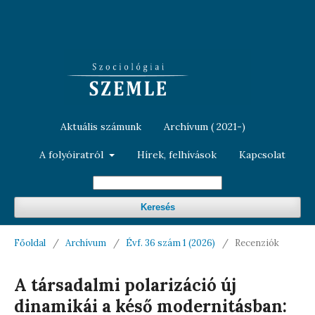
Aktuális számunk
Archívum ( 2021-)
A folyóiratról
Hírek, felhívások
Kapcsolat
Keresés
Főoldal
/
Archívum
/
Évf. 36 szám 1 (2026)
/
Recenziók
A társadalmi polarizáció új
dinamikái a késő modernitásban: