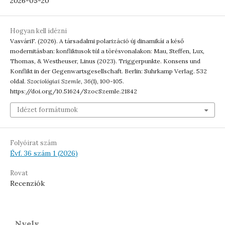
2026-05-20
Hogyan kell idézni
VasváriF. (2026). A társadalmi polarizáció új dinamikái a késő
modernitásban: konfliktusok túl a törésvonalakon: Mau, Steffen, Lux,
Thomas, & Westheuser, Linus (2023). Triggerpunkte. Konsens und
Konflikt in der Gegenwartsgesellschaft. Berlin: Suhrkamp Verlag. 532
oldal.
Szociológiai Szemle
,
36
(1), 100-105.
https://doi.org/10.51624/SzocSzemle.21842
Idézet formátumok
Folyóirat szám
Évf. 36 szám 1 (2026)
Rovat
Recenziók
Nyelv