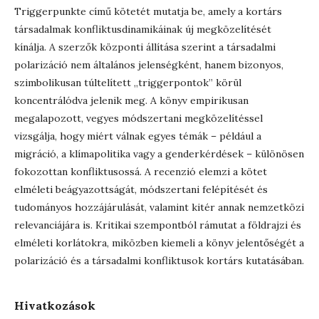
Triggerpunkte című kötetét mutatja be, amely a kortárs
társadalmak konfliktusdinamikáinak új megközelítését
kínálja. A szerzők központi állítása szerint a társadalmi
polarizáció nem általános jelenségként, hanem bizonyos,
szimbolikusan túltelített „triggerpontok” körül
koncentrálódva jelenik meg. A könyv empirikusan
megalapozott, vegyes módszertani megközelítéssel
vizsgálja, hogy miért válnak egyes témák – például a
migráció, a klímapolitika vagy a genderkérdések – különösen
fokozottan konfliktusossá. A recenzió elemzi a kötet
elméleti beágyazottságát, módszertani felépítését és
tudományos hozzájárulását, valamint kitér annak nemzetközi
relevanciájára is. Kritikai szempontból rámutat a földrajzi és
elméleti korlátokra, miközben kiemeli a könyv jelentőségét a
polarizáció és a társadalmi konfliktusok kortárs kutatásában.
Hivatkozások